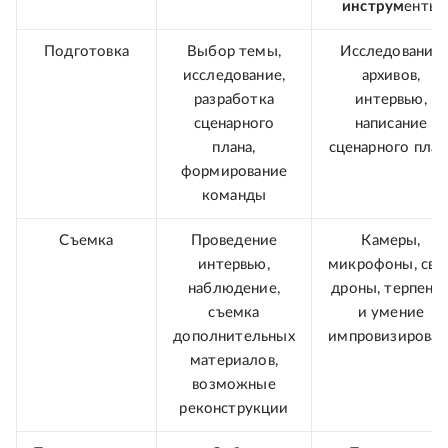
инструм
енты
Подготовка
Выбор темы,
Исследование
исследование,
архивов,
разработка
интервью,
сценарного
написание
плана,
сценарного план
формирование
команды
Съемка
Проведение
Камеры,
интервью,
микрофоны, свет
наблюдение,
дроны, терпени
съемка
и умение
дополнительных
импровизироват
материалов,
возможные
реконструкции