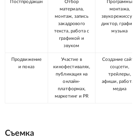
Постпродакшн
Отбор
Программы
материала,
монтажа,
монтаж, запись
звукорежиссура
закадрового
диктор, графика
текста, работа с
музыка
графикой и
звуком
Продвижение
Участие в
Создание сайта
и показ
кинофестивалях,
соцсети,
публикация на
трейлеры,
онлайн-
афиши, работа 
платформах,
медиа
маркетинг и PR
Съемка