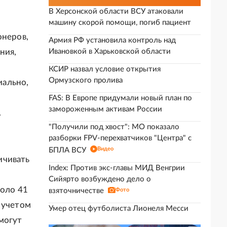
В Херсонской области ВСУ атаковали
машину скорой помощи, погиб пациент
онеров,
Армия РФ установила контроль над
ния,
Ивановкой в Харьковской области
КСИР назвал условие открытия
Ормузского пролива
иально,
FAS: В Европе придумали новый план по
замороженным активам России
.
"Получили под хвост": МО показало
разборки FPV-перехватчиков "Центра" с
Видео
БПЛА ВСУ
ичивать
Index: Против экс-главы МИД Венгрии
Сийярто возбуждено дело о
коло 41
взяточничестве
Фото
 учетом
Умер отец футболиста Лионеля Месси
могут