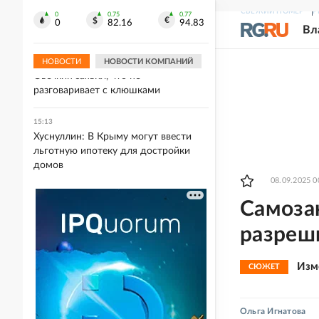
15:23
СВЕЖИЙ НОМЕР
Р
На фестивале факелов в Китае
0
0.75
0.77
0
82.16
94.83
Вл
загорелись 16 человек
НОВОСТИ
НОВОСТИ КОМПАНИЙ
15:15
Овечкин заявил, что не
разговаривает с клюшками
15:13
Хуснуллин: В Крыму могут ввести
льготную ипотеку для достройки
домов
08.09.2025 0
Самоза
разреши
Изм
СЮЖЕТ
Ольга Игнатова