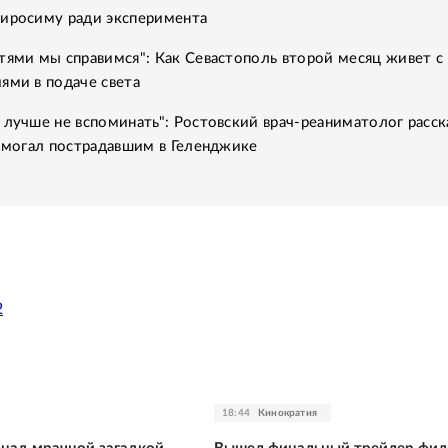
Хиросиму ради эксперимента
тями мы справимся": Как Севастополь второй месяц живет с
ями в подаче света
 лучше не вспоминать": Ростовский врач-реаниматолог расск
помогал пострадавшим в Геленджике
2
18:44
Кинократия