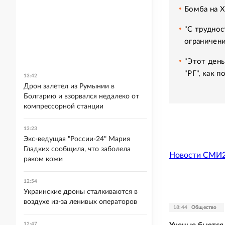
Бомба на 
"С труднос
ограничени
"Этот день
"РГ", как 
13:42
Дрон залетел из Румынии в
Болгарию и взорвался недалеко от
компрессорной станции
13:23
Экс-ведущая "России-24" Мария
Гладких сообщила, что заболела
Новости СМИ
раком кожи
12:54
Украинские дроны сталкиваются в
воздухе из-за ленивых операторов
18:44
Общество
12:47