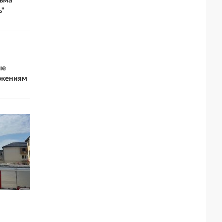
ьма
ь"
ые
ежениям