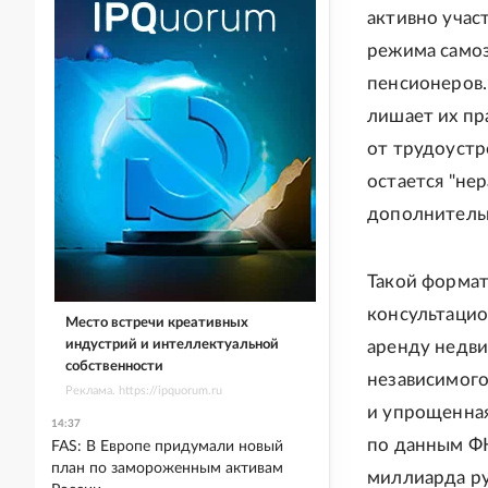
активно учас
режима самоз
пенсионеров.
лишает их пр
от трудоустр
остается "не
дополнитель
Такой формат
консультацио
Место встречи креативных
индустрий и интеллектуальной
аренду недви
собственности
независимого
Реклама. https://ipquorum.ru
и упрощенная
14:37
по данным ФН
FAS: В Европе придумали новый
план по замороженным активам
миллиарда ру