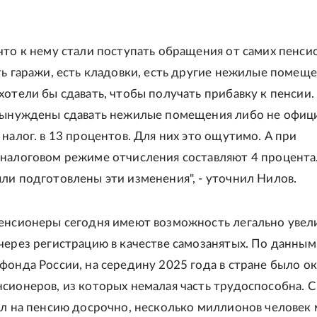
что к нему стали поступать обращения от самих пенси
ть гаражи, есть кладовки, есть другие нежилые помеще
хотели бы сдавать, чтобы получать прибавку к пенсии.
вынуждены сдавать нежилые помещения либо не офиц
 налог. в 13 процентов. Для них это ощутимо. А при
налоговом режиме отчисления составляют 4 процента
ли подготовлены эти изменения", - уточнил Нилов.
енсионеры сегодня имеют возможность легально увел
через регистрацию в качестве самозанятых. По данным
фонда России, на середину 2025 года в стране было о
сионеров, из которых немалая часть трудоспособна. С
ел на пенсию досрочно, несколько миллионов человек 