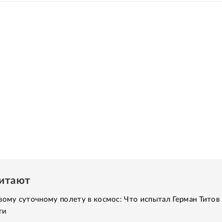
читают
вому суточному полету в космос: Что испытал Герман Титов 
ти