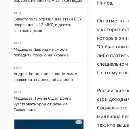
борьбе с неприятным запахом воды
Нилов.
14:54
Севастополь отразил две атаки ВСУ,
Он отметил, 
повреждены 12 МКД и десять
у которых ес
частных домов
которые они 
14:53
"Сейчас они 
Медведев: Европа не смогла
либо платить
победить Россию на Украине
специальном 
14:46
Поэтому и бы
Андрей Кондрашов снял фильм о
сражении за донецкий аэропорт
Российские п
14:41
Медведев: Грузия будет долго
свои доходы 
чувствовать урон от режима
Социального 
Саакашвили
миллиона пен
тех, кто выш