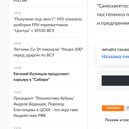
России
"Самозанятос
14:31
постепенно п
"Получили под хвост": МО показало
и предприним
разборки FPV-перехватчиков
"Центра" с БПЛА ВСУ
14:12
Летчики Су-34 показали "Упыря-500"
ЧИТАЙТЕ ТАКЖ
перед ударом по ВСУ
Названа пе
14:05
Евгений Кузнецов продолжит
карьеру в "Сибири"
13:55
Президент "Локомотива-Кубань"
Андрей Ведищев: Переход
РУБРИКИ
Елатонцева в ЦСКА - последствие
бездействия РФБ
Пенсии и по
13:53