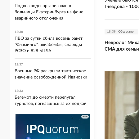
Ученые бьются
Подвоз воды организован в
Гнездова - 100
больницы Екатеринбурга на фоне
аварийного отключения
18:39
Общество
12:38
ПВО за сутки сбила восемь ракет
Невролог Миха
"Фламинго", авиабомбы, снаряды
СМА для семьи
РСЗО и 828 БПЛА
12:37
Военные РФ раскрыли тактическое
значение освобожденной Ивановки
12:33
Бегемот до смерти перепугал
туристов, погнавшись за их лодкой