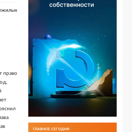
нежилых
т право
од,
й
ает
пояснил
лава
ав
ГЛАВНОЕ СЕГОДНЯ: