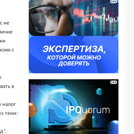
с не
личие
ки
нсию с
е
вать в
 налог
з тени:
д".