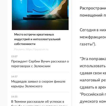
Распространи
помещений п
Сегодня в ни
Место встречи креативных
межфракционн
индустрий и интеллектуальной
газеты").
собственности
Реклама. https://ipquorum.ru
15:07
"Эта поправк
Президент Сербии Вучич рассказал о
использовать
переговорах с Зеленским
сдавая свои 
14:57
налоговый ре
Медведев заявил о скором финале
карьеры Зеленского
сдавать в аре
"Российской г
14:55
думского ком
В Тюмени рассказали об успехах в