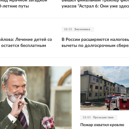
 над мрачной загадкой
Вышел финальный трейлер фил
0-летние путы
ужасов "Астрал 6: Они уже здес
18:33
Экономика
йлова: Лечение детей со
В России расширяются налогов
 остается бесплатным
вычеты по долгосрочным сбер
18:03
Происшествия
Пожар охватил кровлю