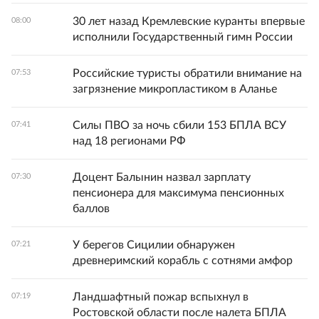
30 лет назад Кремлевские куранты впервые
08:00
исполнили Государственный гимн России
Российские туристы обратили внимание на
07:53
загрязнение микропластиком в Аланье
Силы ПВО за ночь сбили 153 БПЛА ВСУ
07:41
над 18 регионами РФ
Доцент Балынин назвал зарплату
07:30
пенсионера для максимума пенсионных
баллов
У берегов Сицилии обнаружен
07:21
древнеримский корабль с сотнями амфор
Ландшафтный пожар вспыхнул в
07:19
Ростовской области после налета БПЛА