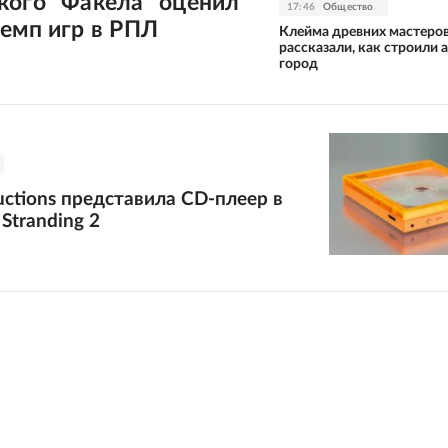
кого "Факела" оценил
17:46
Общество
емп игр в РПЛ
Клейма древних мастеро
рассказали, как строили 
город
uctions представила CD-плеер в
Stranding 2