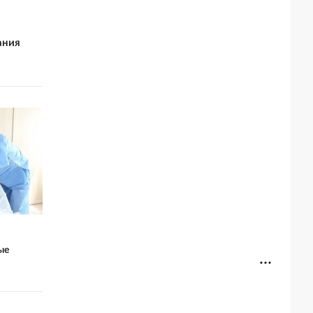
ания
ые