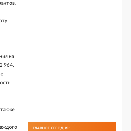
рантов.
эту
,
ния на
2 964,
не
ность
 также
каждого
ГЛАВНОЕ СЕГОДНЯ: