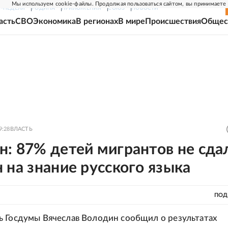
Мы используем cookie-файлы. Продолжая пользоваться сайтом, вы принимаете
Г-НЕДЕЛЯ
РОДИНА
ПРИЛОЖЕНИЯ
СОЮЗ
НОВОСТИ
асть
СВО
Экономика
В регионах
В мире
Происшествия
Общес
9:28
ВЛАСТЬ
: 87% детей мигрантов не сда
 на знание русского языка
ПОД
 Госдумы Вячеслав Володин сообщил о результатах