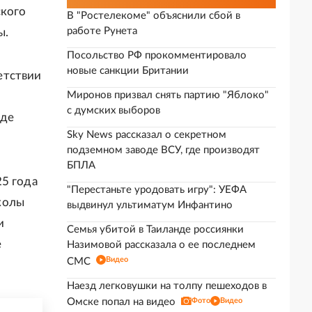
ского
В "Ростелекоме" объяснили сбой в
работе Рунета
ы.
Посольство РФ прокомментировало
новые санкции Британии
етствии
Миронов призвал снять партию "Яблоко"
с думских выборов
яде
Sky News рассказал о секретном
подземном заводе ВСУ, где производят
БПЛА
25 года
"Перестаньте уродовать игру": УЕФА
колы
выдвинул ультиматум Инфантино
и
Семья убитой в Таиланде россиянки
е
Назимовой рассказала о ее последнем
Видео
СМС
Наезд легковушки на толпу пешеходов в
Омске попал на видео
Фото
Видео