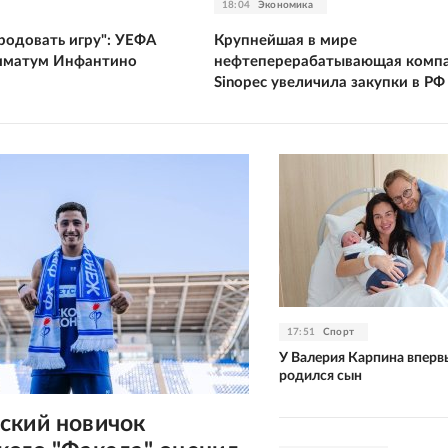
18:04
Экономика
родовать игру": УЕФА
Крупнейшая в мире
тиматум Инфантино
нефтеперерабатывающая комп
Sinopec увеличила закупки в РФ
17:51
Спорт
У Валерия Карпина вперв
родился сын
ский новичок