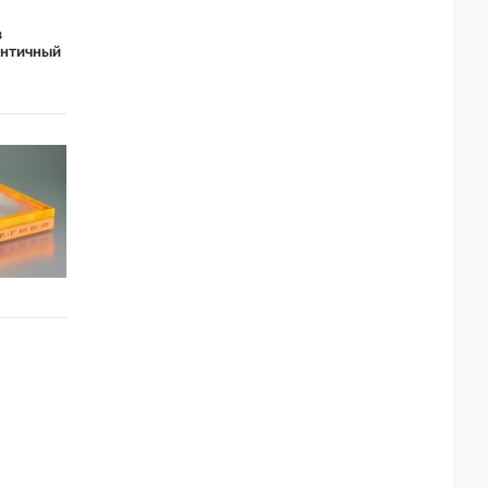
в
античный