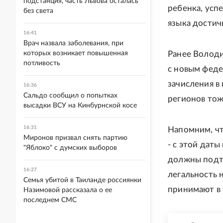
подстанция, часть Львова осталась
ребенка, усп
без света
языка достич
16:41
Врач назвала заболевания, при
которых возникает повышенная
Ранее Володи
потливость
с новым феде
зачисления в
16:36
Сальдо сообщил о попытках
регионов тож
высадки ВСУ на Кинбурнской косе
16:31
Напомним, ч
Миронов призвал снять партию
- с этой дат
"Яблоко" с думских выборов
должны подтв
16:27
легальность 
Семья убитой в Таиланде россиянки
принимают в 
Назимовой рассказала о ее
последнем СМС