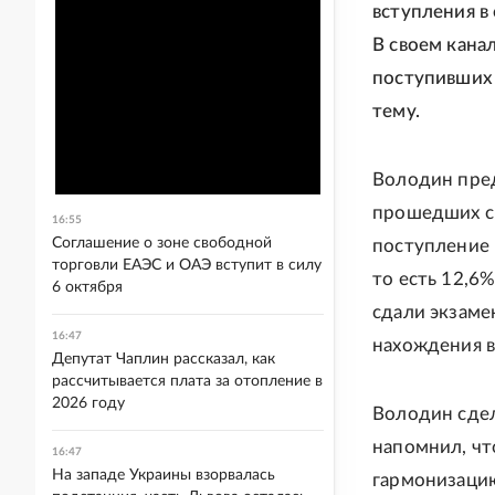
вступления в
В своем кана
поступивших 
тему.
Володин пред
прошедших с 
16:55
Соглашение о зоне свободной
поступление 
торговли ЕАЭС и ОАЭ вступит в силу
то есть 12,6
6 октября
сдали экзаме
16:47
нахождения в
Депутат Чаплин рассказал, как
рассчитывается плата за отопление в
2026 году
Володин сдел
напомнил, чт
16:47
На западе Украины взорвалась
гармонизацию