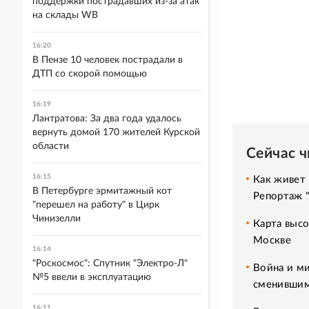
поддержки пострадавших из-за атак
на склады WB
16:20
В Пензе 10 человек пострадали в
ДТП со скорой помощью
16:19
Лантратова: За два года удалось
вернуть домой 170 жителей Курской
области
Сейчас 
16:15
Как живет 
В Петербурге эрмитажный кот
Репортаж 
"перешел на работу" в Цирк
Чинизелли
Карта высо
Москве
16:14
"Роскосмос": Спутник "Электро-Л"
Война и ми
№5 ввели в эксплуатацию
сменившим
16:11