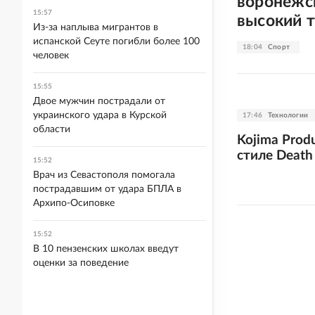
воронежс
15:57
высокий т
Из-за наплыва мигрантов в
испанской Сеуте погибли более 100
18:04
Спорт
человек
15:55
Двое мужчин пострадали от
украинского удара в Курской
17:46
Технологии
области
Kojima Prod
стиле Death 
15:52
Врач из Севастополя помогала
пострадавшим от удара БПЛА в
Архипо-Осиповке
15:52
В 10 пензенских школах введут
оценки за поведение