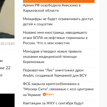
Армия РФ освободила Анискино в
Харьковской области
Минцифры не будет ограничивать доступ
детей к соцсетям
Названо имя иностранца, наводившего
атаки БПЛА на нефтяные терминалы в
России. Что о нем известно
REUTERS
Минздрав утвердил новые правила
оказания медицинской помощи
ям
беременным
оне 22
Перехватчик "Лис" уничтожил дрон
ил
Anubis, созданный Германией для ВСУ
ФСБ закрыла криптообменники в
"Москва-Сити", связанные с кол-центрами
Видео
на Украине
Квитанции за ЖКУ с сентября будут