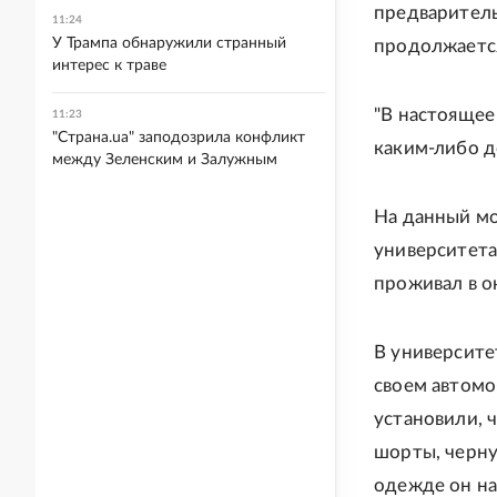
предваритель
11:24
У Трампа обнаружили странный
продолжается
интерес к траве
"В настоящее
11:23
"Страна.ua" заподозрила конфликт
каким-либо д
между Зеленским и Залужным
На данный мо
университета
проживал в о
В университе
своем автомо
установили, 
шорты, черну
одежде он на