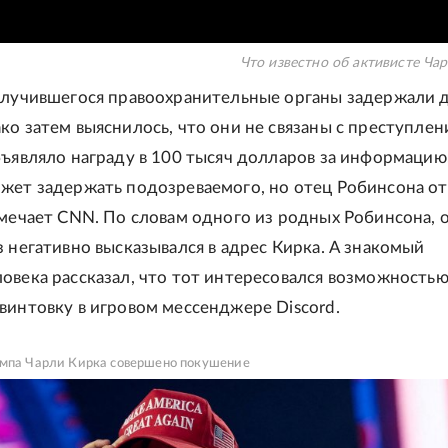
Что известно об активисте Ча
случившегося правоохранительные органы задержали 
ко затем выяснилось, что они не связаны с преступлен
бъявляло награду в 100 тысяч долларов за информацию
жет задержать подозреваемого, но отец Робинсона от
тмечает CNN. По словам одного из родных Робинсона, 
з негативно высказывался в адрес Кирка. А знакомый
овека рассказал, что тот интересовался возможностью
винтовку в игровом мессенджере Discord.
ампа Чарли Кирка совершено покушение