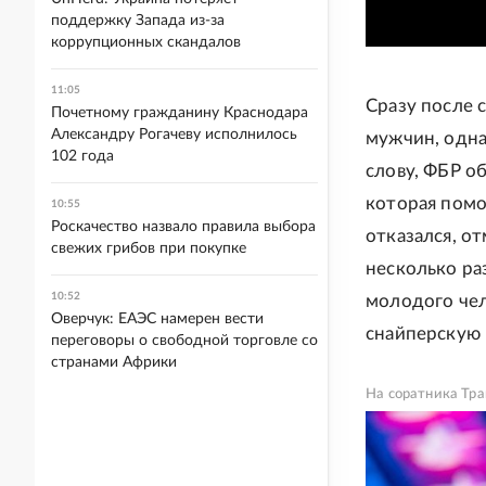
поддержку Запада из-за
коррупционных скандалов
11:05
Сразу после 
Почетному гражданину Краснодара
Александру Рогачеву исполнилось
мужчин, одна
102 года
слову, ФБР о
которая помо
10:55
Роскачество назвало правила выбора
отказался, о
свежих грибов при покупке
несколько ра
10:52
молодого чел
Оверчук: ЕАЭС намерен вести
снайперскую 
переговоры о свободной торговле со
странами Африки
На соратника Тр