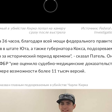
мый в убийстве Кирка попал на камеру
Источник:
Federal
сразу после выстрела
Investigati
а 36 часов, благодаря всей мощи федерального правит
в в штате Юта, а также губернатора Кокса, подозрева
 за исторический период времени", - сказал Патель. О
 ФБР "уже оценило судебно-медицинские доказательств
мере возможности более 11 тысяч версий.
назван главным подозреваемым в убийстве Чарли Кирка