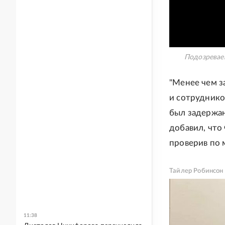
Подозревае
"Менее чем з
и сотруднико
был задержан
добавил, что
проверив по 
Тайлер Робинсон 
11:38