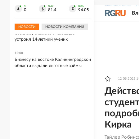
12:19
СВЕЖИЙ НОМЕР
Р
Главный раввин России надеется на
0
0.47
0.86
0
81.4
94.05
Вл
возвращение евреев на Донбасс
НОВОСТИ
НОВОСТИ КОМПАНИЙ
12:09
Стрельбу в школе в Таиланде
устроил 14-летний ученик
12:08
Бизнесу на востоке Калининградской
области выдали льготные займы
12.09.2025 1
Действо
студент
подроб
Кирка
Тайлер Робинс