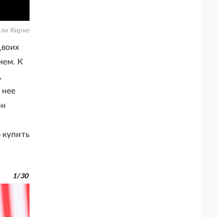
рли Кирке
двоих
ием. К
,
 нее
он
 купить
1
/
30