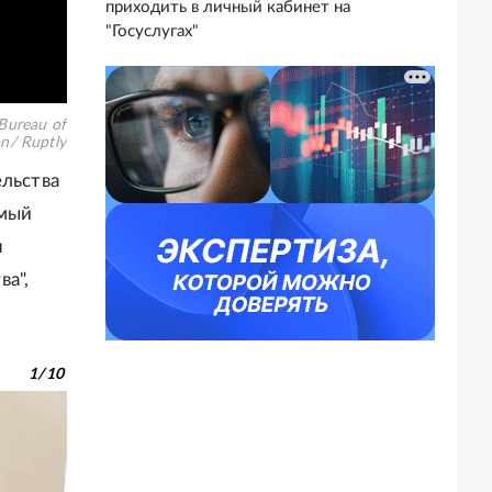
приходить в личный кабинет на
"Госуслугах"
 Bureau of
on/ Ruptly
ельства
емый
н
а",
1
/
10