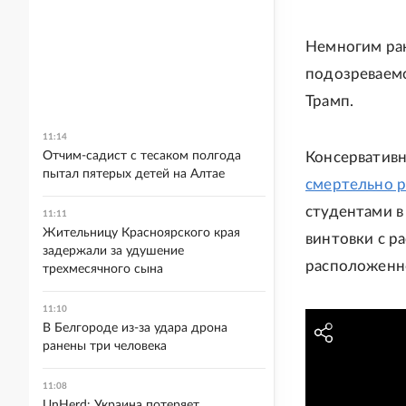
Немногим ран
подозреваемо
Трамп.
11:14
Отчим-садист с тесаком полгода
Консервативн
пытал пятерых детей на Алтае
смертельно 
студентами в
11:11
Жительницу Красноярского края
винтовки с р
задержали за удушение
расположенно
трехмесячного сына
11:10
В Белгороде из-за удара дрона
ранены три человека
11:08
UnHerd: Украина потеряет