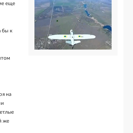
ие еще
 бы к
нтом
ря на
ли
ветлые
й же