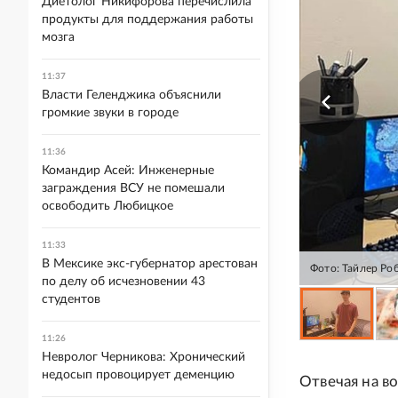
Диетолог Никифорова перечислила
продукты для поддержания работы
мозга
11:37
Власти Геленджика объяснили
громкие звуки в городе
11:36
Командир Асей: Инженерные
заграждения ВСУ не помешали
освободить Любицкое
11:33
В Мексике экс-губернатор арестован
Фото: Тайлер Ро
по делу об исчезновении 43
студентов
11:26
Невролог Черникова: Хронический
недосып провоцирует деменцию
Отвечая на в