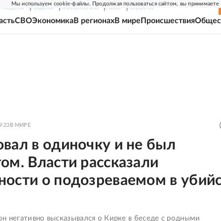
Мы используем cookie-файлы. Продолжая пользоваться сайтом, вы принимаете
Г-НЕДЕЛЯ
РОДИНА
ПРИЛОЖЕНИЯ
СОЮЗ
НОВОСТИ
асть
СВО
Экономика
В регионах
В мире
Происшествия
Общес
9:23
В МИРЕ
вал в одиночку и не был
ом. Власти рассказали
ности о подозреваемом в убий
он негативно высказывался о Кирке в беседе с родными