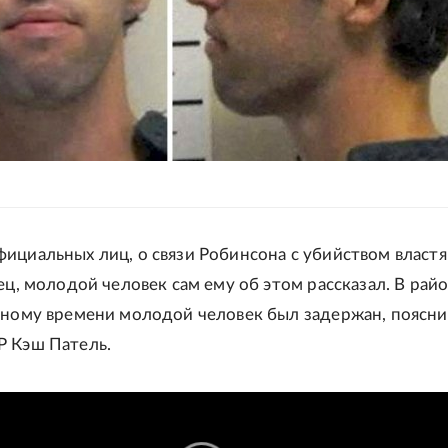
ициальных лиц, о связи Робинсона с убийством власт
ец, молодой человек сам ему об этом рассказал. В рай
тному времени молодой человек был задержан, поясн
Р Кэш Патель.