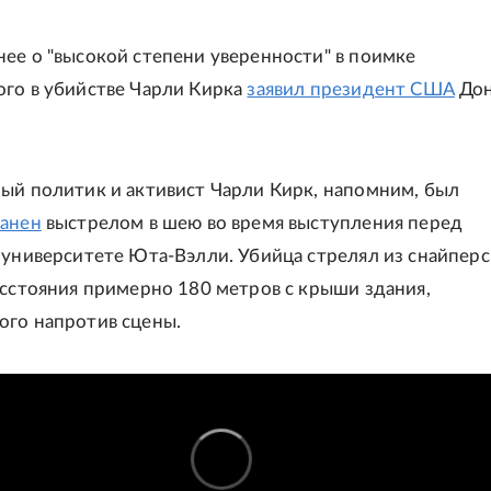
ее о "высокой степени уверенности" в поимке
го в убийстве Чарли Кирка
заявил президент США
Дон
ый политик и активист Чарли Кирк, напомним, был
ранен
выстрелом в шею во время выступления перед
 университете Юта-Вэлли. Убийца стрелял из снайпер
асстояния примерно 180 метров с крыши здания,
го напротив сцены.