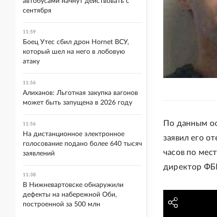
автобусами начнут действовать с
сентября
11:59
Боец Утес сбил дрон Hornet ВСУ,
который шел на него в лобовую
атаку
11:56
Алиханов: Льготная закупка вагонов
может быть запущена в 2026 году
По данным оф
11:56
На дистанционное электронное
заявил его от
голосование подано более 640 тысяч
часов по мес
заявлений
директор ФБ
11:38
В Нижневартовске обнаружили
дефекты на набережной Оби,
построенной за 500 млн