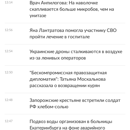
Врач Анпилогова: На наволочке
13:14
скапливается больше микробов, чем на
унитазе
Яна Лантратова помогла участнику СВО
12:56
пройти лечение в госпитале
Украинские дроны сталкиваются в воздухе
12:54
из-за ленивых операторов
"Бескомпромиссная правозащитная
12:50
дипломатия": Татьяна Москалькова
рассказала о возвращении курян
Запорожские крестьяне встретили солдат
12:48
РФ хлебом-солью
Подвоз воды организован в больницы
12:47
Екатеринбурга на фоне аварийного