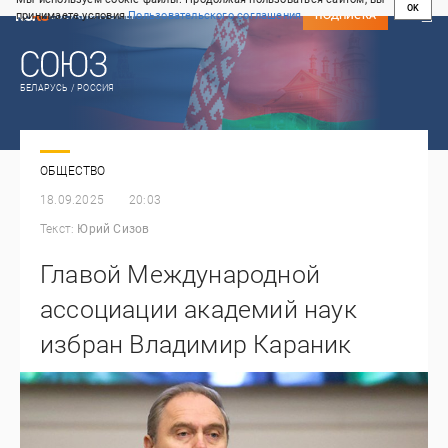
OK
принимаете условия
Пользовательского соглашения
СВЕЖИЙ НОМЕР
ПОДПИСКА
БЕЛАРУСЬ / РОССИЯ
ОБЩЕСТВО
18.09.2025
20:03
Текст:
Юрий Сизов
Главой Международной
ассоциации академий наук
избран Владимир Караник