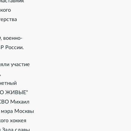
наставник
кого
терства
, военно-
Р России.
яли участие
,
очетный
ЧНО ЖИВЫЕ"
 СВО Михаил
к мэра Москвы
ого хоккея
 Зала славы