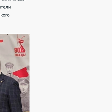
ители
ского