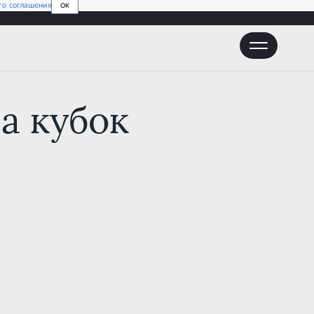
го соглашения
OK
остей из дружественных стран
а кубок