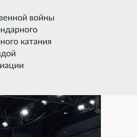
твенной войны
ендарного
ного катания
идой
циации