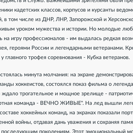
ведомств и служб. Важнейшими зрителями были пр
ники кадетских классов, корпусов и курсанты ведо
 в том числе из ДНР, ЛНР, Запорожской и Херсонск
 живым уроком мужества и истории. Но молодые люб
ь на игру профессионалов - им выдалась редкая воз
ея, героями России и легендарными ветеранами. Кр
у главного трофея соревнования - Кубка ветеранов.
остоялась минута молчания: на экране демонстриров
анды хоккеистов, состоялся показ фильма о легенд
й ждало трогательное и мощное зрелище - патриоти
ертная команда - ВЕЧНО ЖИВЫЕ". На лед вышли ле
составе хоккейных команд, на экранах показали пор
нной войны, отдавая дань уважения и сохраняя памя
 последующим поколениям. Этот эмоциональный м