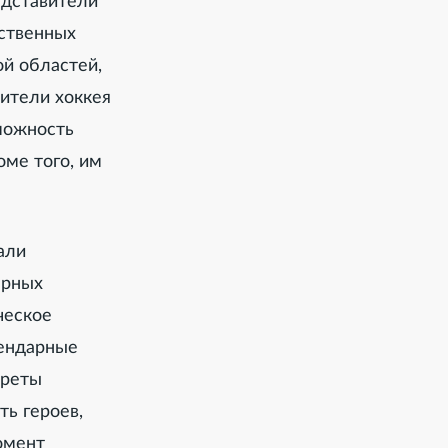
едставители
мственных
ой областей,
ители хоккея
можность
оме того, им
али
арных
ческое
гендарные
треты
ть героев,
омент