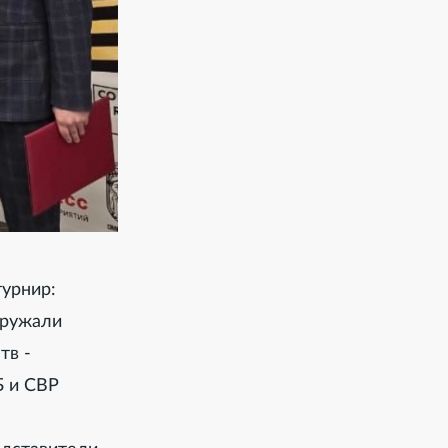
турнир:
кружали
тв -
Б и СВР