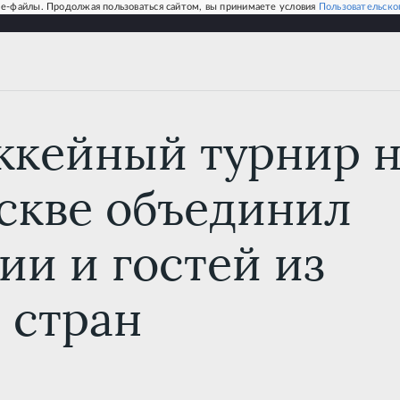
e-файлы. Продолжая пользоваться сайтом, вы принимаете условия
Пользовательско
р на кубок ветеранов в Москве объединил патриотов России и г
ккейный турнир н
скве объединил
ии и гостей из
 стран