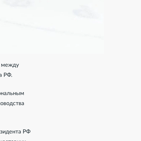
" между
а РФ.
ональным
оводства
езидента РФ