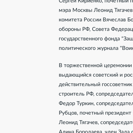
Сергей Кириенко, почетный 
мэра Москвы Леонид Тягачев
комитета России Вячеслав Бо
обороны РФ, Совета Федерац
государственного фонда "За
политического журнала "Вои
В торжественной церемонии 
выдающийся советский и рос
действительный госсоветник 
строитель РФ, сопредседат
Федор Туркин, сопредседате
Рубцов, почетный президент
Леонид Тягачев, сопредседа
Алина Бородаева, член Зала