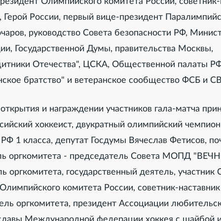
президент Олимпийского комитета России, советник-
, Герой России, первый вице-президент Паралимпийс
чаров, руководство Совета безопасности РФ, Минис
ии, Государственной Думы, правительства Москвы,
щитники Отечества", ЦСКА, Общественной палаты РФ
нское братство" и ветеранское сообщество ФСБ и СВ
открытия и награждении участников гала-матча прин
сийский хоккеист, двукратный олимпийский чемпион
РФ 1 класса, депутат Госдумы Вячеслав Фетисов, п
ель оргкомитета - председатель Совета МОПД "ВЕ
ль оргкомитета, государственный деятель, участник
 Олимпийского комитета России, советник-наставни
тель оргкомитета, президент Ассоциации любительск
 славы Международной федерации хоккея с шайбой и