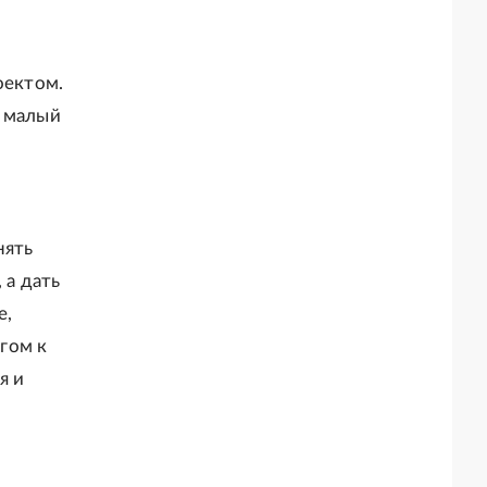
оектом.
, малый
нять
 а дать
е,
гом к
я и