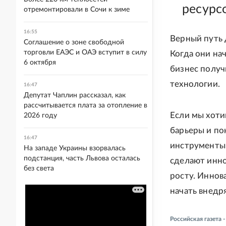
ресурс
отремонтировали в Сочи к зиме
16:55
Верный путь 
Соглашение о зоне свободной
торговли ЕАЭС и ОАЭ вступит в силу
Когда они на
6 октября
бизнес получ
технологии.
16:47
Депутат Чаплин рассказал, как
рассчитывается плата за отопление в
Если мы хоти
2026 году
барьеры и пок
16:47
инструменты,
На западе Украины взорвалась
подстанция, часть Львова осталась
сделают инно
без света
росту. Иннов
начать внедря
Российская газета