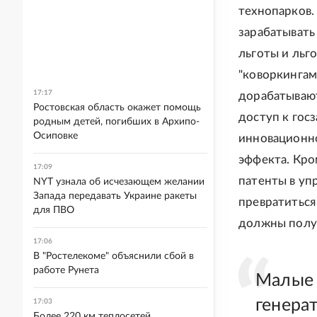
технопарков.
зарабатывать
льготы и льг
"коворкингам
17:17
дорабатывают
Ростовская область окажет помощь
доступ к гос
родным детей, погибших в Архипо-
Осиповке
инновационно
эффекта. Кро
17:09
патенты в уп
NYT узнала об исчезающем желании
Запада передавать Украине ракеты
превратиться
для ПВО
должны полу
17:06
В "Ростелекоме" объяснили сбой в
работе Рунета
Малые 
генерат
17:03
Более 220 км теплосетей