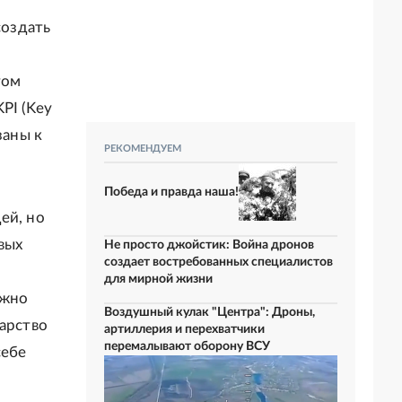
создать
том
PI (Key
заны к
РЕКОМЕНДУЕМ
Победа и правда наша!
ей, но
вых
Не просто джойстик: Война дронов
создает востребованных специалистов
для мирной жизни
ажно
Воздушный кулак "Центра": Дроны,
дарство
артиллерия и перехватчики
перемалывают оборону ВСУ
себе