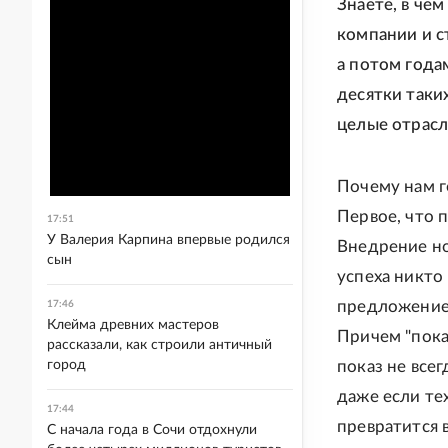
Знаете, в че
компании и с
а потом года
десятки таки
целые отрасл
Почему нам г
Первое, что 
17:51
У Валерия Карпина впервые родился
Внедрение но
сын
успеха никто
предложением
17:46
Клейма древних мастеров
Причем "пока
рассказали, как строили античный
город
показ не все
даже если те
17:44
превратится в
С начала года в Сочи отдохнули