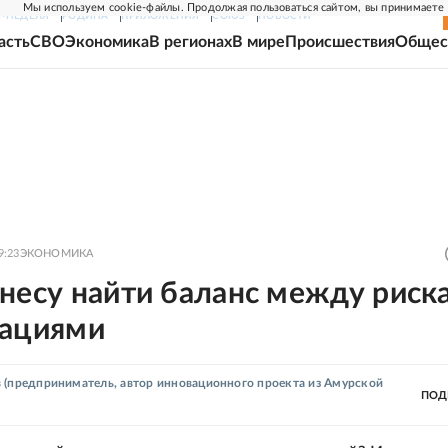
Мы используем cookie-файлы. Продолжая пользоваться сайтом, вы принимаете
Г-НЕДЕЛЯ
РОДИНА
ПРИЛОЖЕНИЯ
СОЮЗ
НОВОСТИ
асть
СВО
Экономика
В регионах
В мире
Происшествия
Общес
9:23
ЭКОНОМИКА
знесу найти баланс между риск
вациями
в
(предприниматель, автор инновационного проекта из Амурской
ПОД