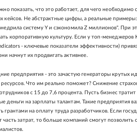
ужно показать, что это работает, для чего необходимо 
х кейсов. Не абстрактные цифры, а реальные примеры:
внедрила систему Y и сэкономила Z миллионов". При э
ать корпоративную культуру. Если у топ-менеджеров K
ndicators - ключевые показатели эффективности) привя
они начнут их продвигать активнее.
ние предприятия - это зачастую генераторы крутых ид
т ресурсов. Что им реально поможет? Снижение страхо
сотрудников с 15 до 7,6 процента. Пусть бизнес тратит
е деньги на зарплаты талантам. Такие предприятия в
ь грантами на оплату труда разработчиков. Если госу
 часть затрат, то больше компаний смогут позволить 
иалистов.