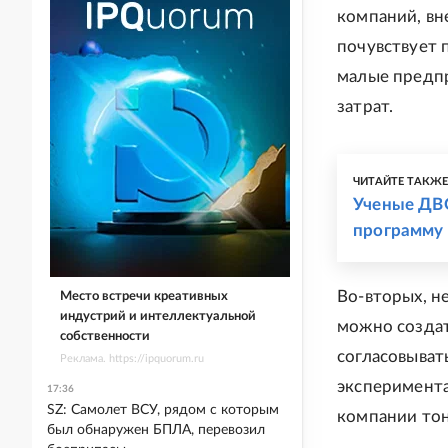
компаний, вн
почувствует 
малые предпр
затрат.
ЧИТАЙТЕ ТАКЖ
Ученые ДВО
программу
Во-вторых, н
Место встречи креативных
индустрий и интеллектуальной
можно создат
собственности
согласовыват
Реклама. https://ipquorum.ru
эксперимента
17:36
SZ: Самолет ВСУ, рядом с которым
компании тон
был обнаружен БПЛА, перевозил