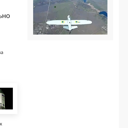
ьно
за
х