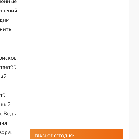
ционные
ешений,
идим
енить
рисков.
тает?".
тий
".
нный
. Ведь
ция
воря:
ГЛАВНОЕ СЕГОДНЯ: