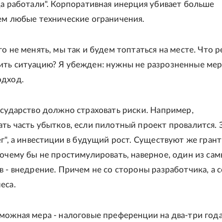
да работали". Корпоративная инерция убивает больше
ем любые технические ограничения.
о не менять, мы так и будем топтаться на месте. Что 
ть ситуацию? Я убежден: нужны не разрозненные мер
одход.
осударство должно страховать риски. Например,
ть часть убытков, если пилотный проект провалится. 
ег", а инвестиции в будущий рост. Существуют же грант
почему бы не простимулировать, наверное, один из сам
в - внедрение. Причем не со стороны разработчика, а с
еса.
можная мера - налоговые преференции на два-три года