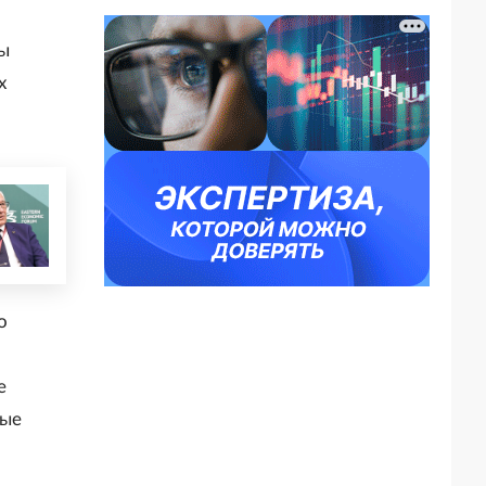
ы
х
о
е
дые