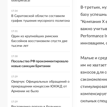
боеприпасы
В-третьих, н
17:34
базу успешны
В Саратовской области составили
график тушения мусорного полигона
"Компания X 
важно учитыв
17:31
Performance I
Один из крупнейших римских
бассейнов восстановили спустя две
инновациям, 
тысячи лет
17:30
Малые и сред
Посольство РФ прокомментировало
им не хватае
новые санкции Британии
взносов для 
17:29
сэкономленны
Оверчук: Официальных обращений о
стимулироват
прекращении концессии ЮКЖД от
Армении не было
компенсирует
сильных спец
17:29
Ростовчанка попала в больницу