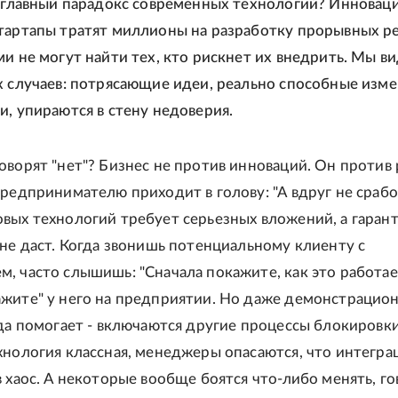
м главный парадокс современных технологий? Иннова
тартапы тратят миллионы на разработку прорывных р
ми не могут найти тех, кто рискнет их внедрить. Мы в
х случаев: потрясающие идеи, реально способные изм
и, упираются в стену недоверия.
оворят "нет"? Бизнес не против инноваций. Он против 
предпринимателю приходит в голову: "А вдруг не срабо
вых технологий требует серьезных вложений, а гаран
 не даст. Когда звонишь потенциальному клиенту с
, часто слышишь: "Сначала покажите, как это работает
жите" у него на предприятии. Но даже демонстрацио
гда помогает - включаются другие процессы блокировки
хнология классная, менеджеры опасаются, что интегра
 хаос. А некоторые вообще боятся что-либо менять, го