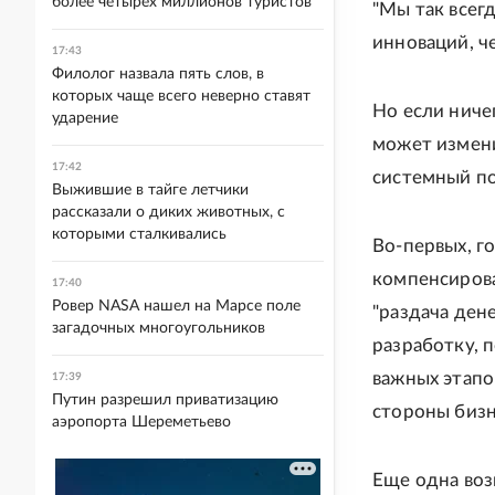
более четырех миллионов туристов
"Мы так всег
инноваций, ч
17:43
Филолог назвала пять слов, в
которых чаще всего неверно ставят
Но если ничег
ударение
может измени
17:42
системный п
Выжившие в тайге летчики
рассказали о диких животных, с
которыми сталкивались
Во-первых, г
компенсирова
17:40
Ровер NASA нашел на Марсе поле
"раздача ден
загадочных многоугольников
разработку, 
важных этапо
17:39
Путин разрешил приватизацию
стороны бизн
аэропорта Шереметьево
Еще одна воз