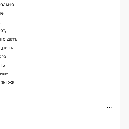
еально
ые
е
ют,
но дать
едрить
ого
ть
ниям
оры же