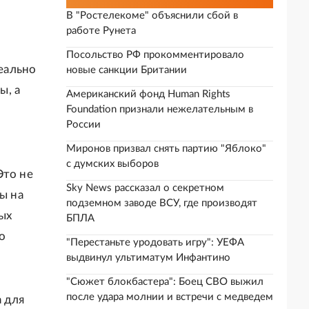
В "Ростелекоме" объяснили сбой в
работе Рунета
Посольство РФ прокомментировало
реально
новые санкции Британии
ы, а
Американский фонд Human Rights
Foundation признали нежелательным в
России
Миронов призвал снять партию "Яблоко"
с думских выборов
Это не
Sky News рассказал о секретном
ы на
подземном заводе ВСУ, где производят
ых
БПЛА
о
"Перестаньте уродовать игру": УЕФА
выдвинул ультиматум Инфантино
"Сюжет блокбастера": Боец СВО выжил
после удара молнии и встречи с медведем
 для