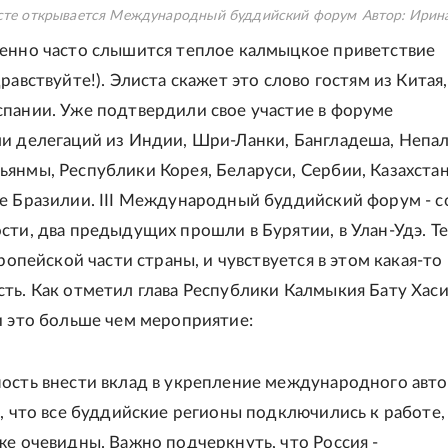
сте открывается Международный буддийский форум
Автор:
Ирина
енно часто слышится теплое калмыцкое приветствие
равствуйте!). Элиста скажет это слово гостям из Китая,
пании. Уже подтвердили свое участие в форуме
и делегаций из Индии, Шри-Ланки, Бангладеша, Непал
янмы, Республики Корея, Беларуси, Сербии, Казахстан
е Бразилии. III Международный буддийский форум - 
сти, два предыдущих прошли в Бурятии, в Улан-Удэ. Т
вропейской части страны, и чувствуется в этом какая-то
ть. Как отметил глава Республики Калмыкия Бату Хаси
и это больше чем мероприятие:
ость внести вклад в укрепление международного авт
д, что все буддийские регионы подключились к работе,
же очевидны. Важно подчеркнуть, что Россия -