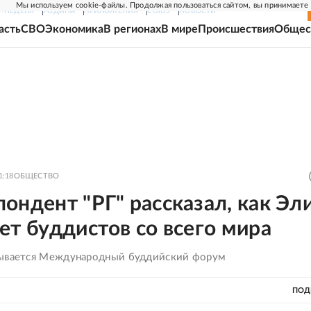
Мы используем cookie-файлы. Продолжая пользоваться сайтом, вы принимаете
Г-НЕДЕЛЯ
РОДИНА
ПРИЛОЖЕНИЯ
СОЮЗ
НОВОСТИ
асть
СВО
Экономика
В регионах
В мире
Происшествия
Общес
1:18
ОБЩЕСТВО
ондент "РГ" рассказал, как Эл
ет буддистов со всего мира
рывается Международный буддийский форум
ПОД