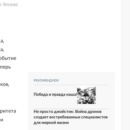
 Теплова
а,
а,
событие
еперь
РЕКОМЕНДУЕМ
ков,
Победа и правда наша!
оритета
Не просто джойстик: Война дронов
создает востребованных специалистов
 и
для мирной жизни