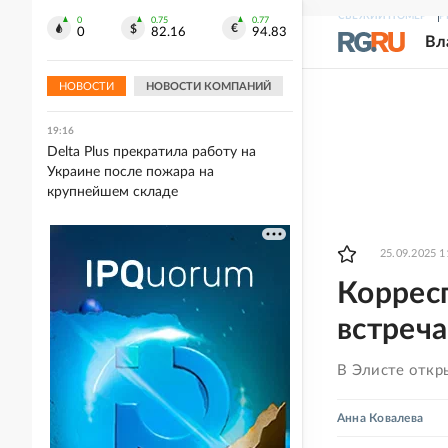
СВЕЖИЙ НОМЕР
Р
0
0.75
0.77
19:26
0
82.16
94.83
Вл
Первый полностью электрический
кроссовер Volkswagen показали на
фото
НОВОСТИ
НОВОСТИ КОМПАНИЙ
19:16
Delta Plus прекратила работу на
Украине после пожара на
крупнейшем складе
25.09.2025 1
Корресп
встреча
В Элисте отк
Анна Ковалева