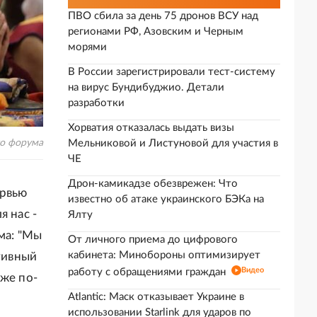
ПВО сбила за день 75 дронов ВСУ над
регионами РФ, Азовским и Черным
морями
В России зарегистрировали тест-систему
на вирус Бундибуджио. Детали
разработки
Хорватия отказалась выдать визы
о форума
Мельниковой и Листуновой для участия в
ЧЕ
Дрон-камикадзе обезврежен: Что
ервью
известно об атаке украинского БЭКа на
я нас -
Ялту
ма: "Мы
От личного приема до цифрового
кабинета: Минобороны оптимизирует
тивный
Видео
работу с обращениями граждан
уже по-
Atlantic: Маск отказывает Украине в
использовании Starlink для ударов по