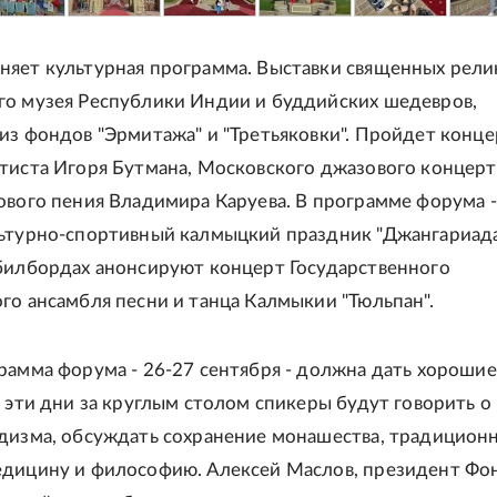
яет культурная программа. Выставки священных рели
о музея Республики Индии и буддийских шедевров,
из фондов "Эрмитажа" и "Третьяковки". Пройдет конце
тиста Игоря Бутмана, Московского джазового концерт
ового пения Владимира Каруева. В программе форума -
ьтурно-спортивный калмыцкий праздник "Джангариада
билбордах анонсируют концерт Государственного
го ансамбля песни и танца Калмыкии "Тюльпан".
рамма форума - 26-27 сентября - должна дать хорошие
В эти дни за круглым столом спикеры будут говорить о
дизма, обсуждать сохранение монашества, традицион
дицину и философию. Алексей Маслов, президент Фо