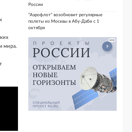
России
"Аэрофлот" возобновит регулярные
к
полеты из Москвы в Абу-Даби с 1
октября
яких
и мира.
т