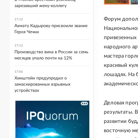
зарезавший жену-коллегу
Форум дополн
17:12
Ахмату Кадырову присвоили звание
Национальног
Героя Чечни
привезенных 
17:12
народного ар
Производство вина в России за семь
мастера горл
месяцев упало почти на 12%
красивый кул
17:06
лошадях. На 
Хинштейн предупредил о
академическо
замаскированных взрывных
устройствах
Деловая прог
результаты. 
развитии буд
восточную ме