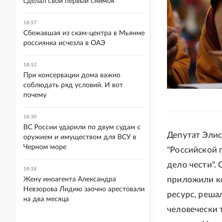
сделал свой первый снимок
18:57
Сбежавшая из скам-центра в Мьянме
россиянка исчезла в ОАЭ
18:52
При консервации дома важно
соблюдать ряд условий. И вот
почему
18:30
ВС России ударили по двум судам с
Депутат Элис
оружием и имуществом для ВСУ в
Черном море
"Российской 
дело чести".
18:18
приложили к
Жену иноагента Александра
Невзорова Лидию заочно арестовали
ресурс, реша
на два месяца
человечески 