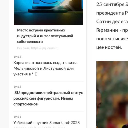
25 сентября 
президента Р
Сотни делега
Германии - п
Место встречи креативных
индустрий и интеллектуальной
новом тысяче
собственности
ценностей.
Реклама. https://ipquorum.ru
19:13
Хорватия отказалась выдать визы
Мельниковой и Листуновой для
участия в ЧЕ
19:13
ISU предоставил нейтральный статус
российским фигуристам. Имена
спортсменов
19:11
Узбекский спутник Samarkand-2028