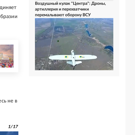
Воздушный кулак "Центра": Дроны,
единяет
артиллерия и перехватчики
перемалывают оборону ВСУ
образии
сь не в
1
/
17