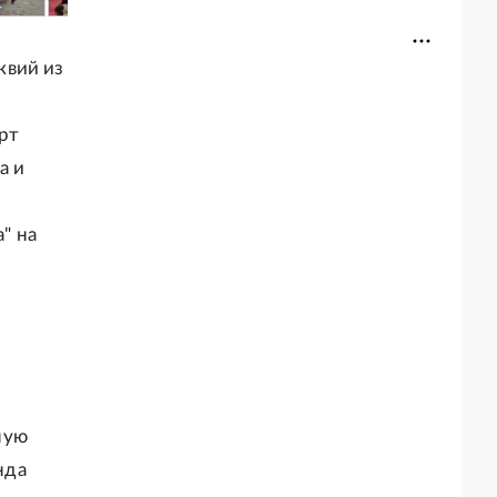
квий из
рт
а и
" на
ную
нда