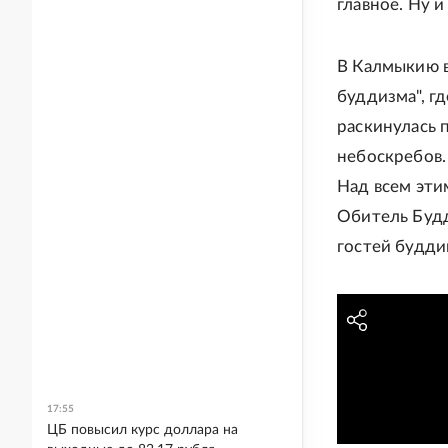
главное. Ну и
В Калмыкию в
буддизма", гд
раскинулась п
небоскребов.
Над всем этим
Обитель Будд
гостей будди
17:55
ЦБ повысил курс доллара на