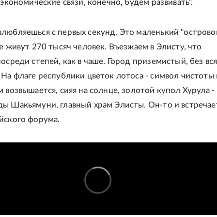
 экономические связи, конечно, будем развивать".
любляешься с первых секунд. Это маленький "острово
е живут 270 тысяч человек. Въезжаем в Элисту, что
осреди степей, как в чаше. Город приземистый, без вс
 На флаге республики цветок лотоса - символ чистоты 
 возвышается, сияя на солнце, золотой купол Хурула -
ы Шакьямуни, главный храм Элисты. Он-то и встречае
йского форума.