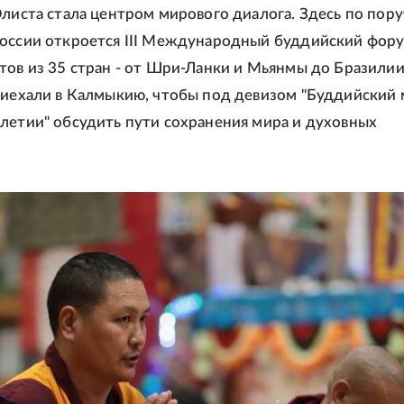
Элиста стала центром мирового диалога. Здесь по пор
оссии откроется III Международный буддийский фору
тов из 35 стран - от Шри-Ланки и Мьянмы до Бразилии
риехали в Калмыкию, чтобы под девизом "Буддийский 
летии" обсудить пути сохранения мира и духовных