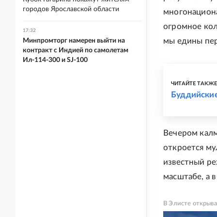
городов Ярославской области
многонациона
огромное кол
17:32
мы едины пер
Минпромторг намерен выйти на
контракт с Индией по самолетам
Ил-114-300 и SJ-100
ЧИТАЙТЕ ТАКЖ
Буддийские
Вечером кал
откроется му
известный ре
масштабе, а 
В Элисте открыв