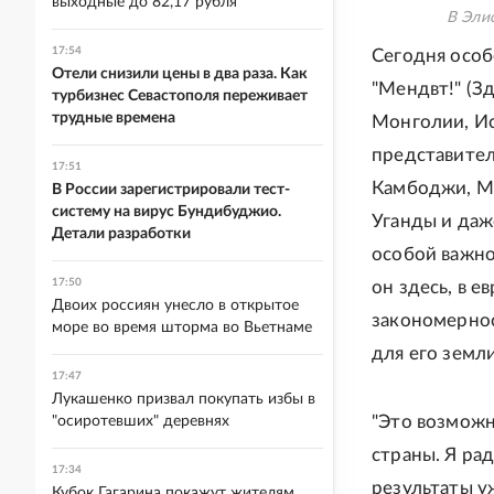
выходные до 82,17 рубля
В Эли
17:54
Сегодня особ
Отели снизили цены в два раза. Как
"Мендвт!" (Зд
турбизнес Севастополя переживает
трудные времена
Монголии, Ис
представител
17:51
Камбоджи, Мь
В России зарегистрировали тест-
систему на вирус Бундибуджио.
Уганды и даж
Детали разработки
особой важно
17:50
он здесь, в е
Двоих россиян унесло в открытое
закономернос
море во время шторма во Вьетнаме
для его земл
17:47
Лукашенко призвал покупать избы в
"Это возможн
"осиротевших" деревнях
страны. Я ра
17:34
результаты у
Кубок Гагарина покажут жителям