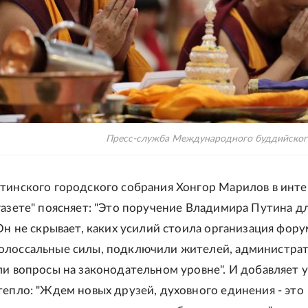
Пресс-служба Международного буддийског
тинского городского собрания Хонгор Марилов в инт
газете" поясняет: "Это поручение Владимира Путина дл
 Он не скрывает, каких усилий стоила организация фору
олоссальные силы, подключили жителей, администра
ли вопросы на законодательном уровне". И добавляет 
тепло: "Ждем новых друзей, духовного единения - это