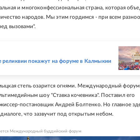
льная и многоконфессиональная страна, которая объ
ичество народов. Мы этим гордимся - при всем разно
ед вызовами".
Е
 реликвии покажут на форуме в Калмыкии
мыцкая степь озарится огнями. Международный форум
льтимедийным шоу "Ставка кочевника". Поставил его
жиссер-постановщик Андрей Болтенко. Но главное зде
в диалоге, что зазвучит под открытым небом.
ается Международный буддийский форум