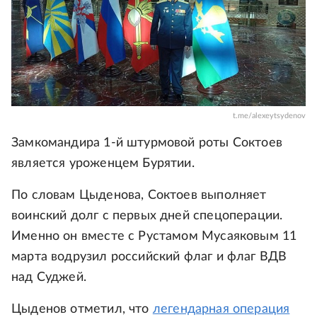
t.me/alexeytsydenov
Замкомандира 1-й штурмовой роты Соктоев
является уроженцем Бурятии.
По словам Цыденова, Соктоев выполняет
воинский долг с первых дней спецоперации.
Именно он вместе с Рустамом Мусаяковым 11
марта водрузил российский флаг и флаг ВДВ
над Суджей.
Цыденов отметил, что
легендарная операция