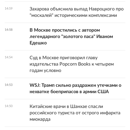
Захарова объяснила выпад Навроцкого про
14:59
"москалей" историческими комплексами
В Москве простились с автором
14:58
легендарного "золотого паса" Иваном
Едешко
Суд в Москве приговорил главу
14:54
издательства Popcorn Books к четырем
годам условно
WSJ: Трамп сильно раздражен утечками о
14:53
нехватке боеприпасов в армии США
Китайские врачи в Шанхае спасли
14:50
российского туриста от острого инфаркта
миокарда