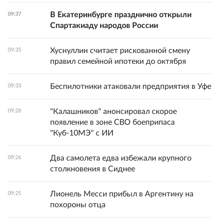
В Екатеринбурге празднично открыли
09:37
Спартакиаду народов России
Хуснуллин считает рискованной смену
09:35
правил семейной ипотеки до октября
Беспилотники атаковали предприятия в Уфе
09:33
"Калашников" анонсировал скорое
09:28
появление в зоне СВО боеприпаса
"Куб-10МЭ" с ИИ
Два самолета едва избежали крупного
09:26
столкновения в Сиднее
Лионель Месси прибыл в Аргентину на
09:25
похороны отца