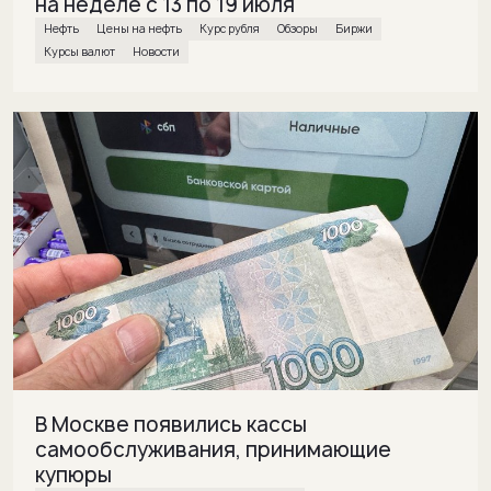
на неделе с 13 по 19 июля
нефть
Цены на нефть
Курс рубля
обзоры
биржи
курсы валют
Новости
В Москве появились кассы
самообслуживания, принимающие
купюры