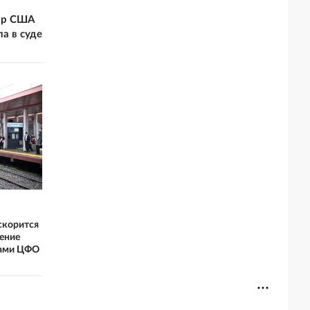
ор США
а в суде
скорится
ение
нами ЦФО