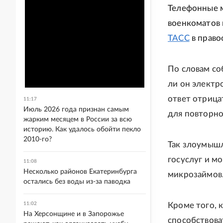
Телефонные м
военкоматов 
ТАСС
в право
По словам со
ли он электр
ответ отрица
11:17
Июль 2026 года признан самым
для повторно
жарким месяцем в России за всю
историю. Как удалось обойти пекло
2010-го?
Так злоумышл
госуслуг и м
11:08
Несколько районов Екатеринбурга
микрозаймов
остались без воды из-за паводка
11:02
Кроме того, 
На Херсонщине и в Запорожье
способствова