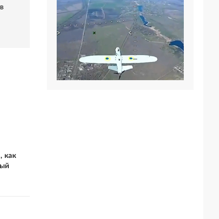
в
, как
ный