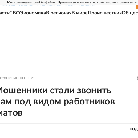
Мы используем cookie-файлы. Продолжая пользоваться сайтом, вы принимаете
Г-НЕДЕЛЯ
РОДИНА
ПРИЛОЖЕНИЯ
СОЮЗ
НОВОСТИ
асть
СВО
Экономика
В регионах
В мире
Происшествия
Общес
1:28
ПРОИСШЕСТВИЯ
Мошенники стали звонить
нам под видом работников
матов
ПОД