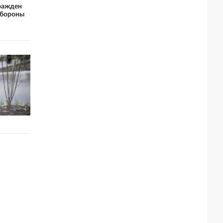
ражден
обороны