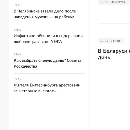
13:53
Общество
09:53
В Челябинске завели дело после
нападения мужчины на ребенка
09:49
Инфантино обвинили в содержании
13:33
В мире
любовницы за счет УЕФА
В Беларуси 
09:46
дичь
Как выбрать спелую дыню? Советы
Роскачества
09:19
Жителя Екатеринбурга арестовали
за матерные анекдоты