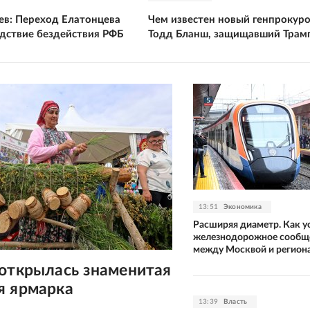
в: Переход Елатонцева
Чем известен новый генпрокур
едствие бездействия РФБ
Тодд Бланш, защищавший Трамп
13:51
Экономика
Расширяя диаметр. Как у
железнодорожное сообщ
между Москвой и регио
 открылась знаменитая
я ярмарка
13:39
Власть