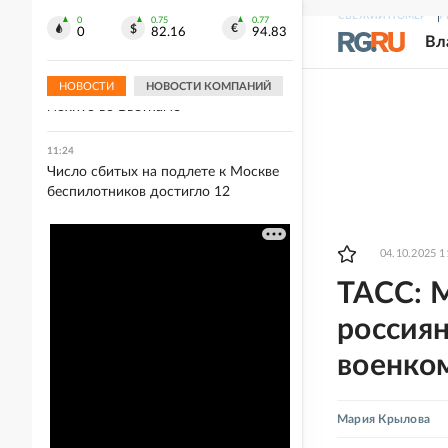
из-за жары
СВЕЖИЙ НОМЕР
Р
0
0.75
0.77
0
82.16
94.83
Вл
11:27
SHOT: Российская школьница
получила сильные ожоги из-за
НОВОСТИ
НОВОСТИ КОМПАНИЙ
мохито во Вьетнаме
11:24
Число сбитых на подлете к Москве
беспилотников достигло 12
04.10.2025 1
ТАСС: 
россия
военко
Мария Крылова