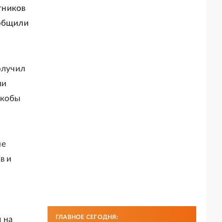
тников
ообщили
олучил
ли
якобы
ле
в и
ГЛАВНОЕ СЕГОДНЯ:
 на