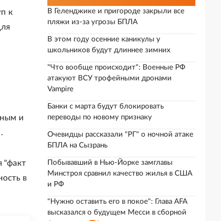
В Геленджике и пригороде закрыли все
п к
пляжи из-за угрозы БПЛА
для
В этом году осенние каникулы у
школьников будут длиннее зимних
"Что вообще происходит": Военные РФ
атакуют ВСУ трофейными дронами
Vampire
Банки с марта будут блокировать
вным и
переводы по новому признаку
.
Очевидцы рассказали "РГ" о ночной атаке
БПЛА на Сызрань
я "факт
Побывавший в Нью-Йорке замглавы
Минстроя сравнил качество жилья в США
ность в
и РФ
"Нужно оставить его в покое": Глава AFA
высказался о будущем Месси в сборной