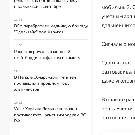
решают, как организовать учебу
школьников в сентябре
мобильный. 
учетным запи
11:01
дальнейших а
ВСУ перебросили медийную бригаду
"Эдельвейс" под Харьков
Сигналы о но
11:00
Россия вернулась в мировой
скейтбординг с флагом и гимном
Один из пост
разговаривал
10:57
В Непале обнаружили пять тел
даже уголовн
пропавших в прошлом году
альпинистов
В правоохран
10:52
неполучения 
Welt: Украина больше не может
противостоять ракетным ударам ВС
разговоре с 
РФ