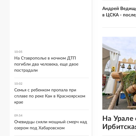
Андрей Ведище
в ЦСКА - посл
10:05
На Ставрополье в ночном ДТП
погибли два человека, еще двое
пострадали
10:02
Семья с ребенком пропала при
сплаве по реке Кан в Красноярском
крае
09:54
На Урале
Очевидцы сняли мощный смерч над
Ирбитска
озером под Хабаровском