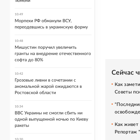
Тюмени
10:49
Морпехи РФ обманули ВСУ,
переодевшись в украинскую форму
10:48
Мишустин поручил увеличить
гранты на внедрение отечественного
софта до 80%
Сейчас 
10:42
Грозовые ливни в сочетании с
Как замет
аномальной жарой ожидаются в
Советы пс
Ростовской области
"Последний
10:34
освобожде
ВВС Украины не смогли сбить ни
одной выпущенной ночью по Киеву
Как живет 
ракеты
Репортаж 
10:30