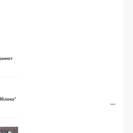
примет
Яблока"