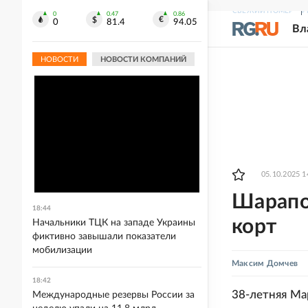
СВЕЖИЙ НОМЕР
Р
0
0.47
0.86
0
81.4
94.05
Вл
НОВОСТИ
НОВОСТИ КОМПАНИЙ
05.10.2025 1
Шарапов
18:44
корт
Начальники ТЦК на западе Украины
фиктивно завышали показатели
мобилизации
Максим Домчев
18:42
38-летняя Ма
Международные резервы России за