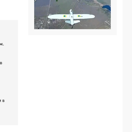
ж.
в
 в