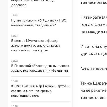
неделю упали на 11,8 млрд
теннисном ко
долларов
18:29
Пятикратная 
Путин присвоил 76-й дивизии ПВО
году, стала м
наименование "гвардейской"
не выходила н
18:23
В центре Мурманска с фасада
жилого дома осыпаются куски
И вот она оп
кирпичей и штукатурки
удивилась це
18:22
В Псковской области девять человек
"Это теперь н
заразились клещевыми инфекциями
18:20
Также Шарапов
KP.RU: Бывший мэр Самары Тархов и
на ее ракетк
его жена могли умереть в
новогоднюю ночь
теннис очень
18:18