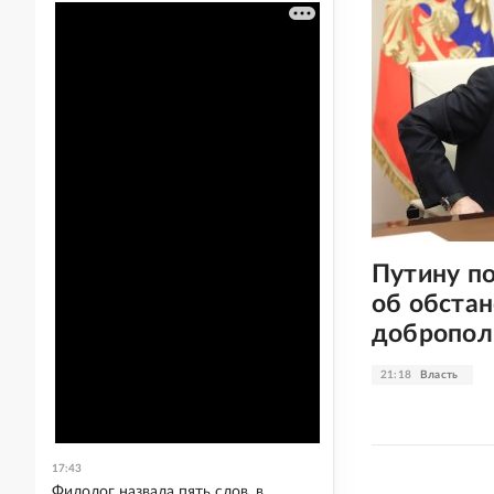
Путину п
об обстан
добропол
21:18
Власть
17:43
Филолог назвала пять слов, в