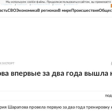
Мы используем cookie-файлы. Продолжая пользоваться сайтом, вы принимаете
Г-НЕДЕЛЯ
РОДИНА
ПРИЛОЖЕНИЯ
СОЮЗ
НОВОСТИ
асть
СВО
Экономика
В регионах
В мире
Происшествия
Общес
4:50
СПОРТ
а впервые за два года вышла 
ПОД
рия Шарапова провела первую за два года тренировку 