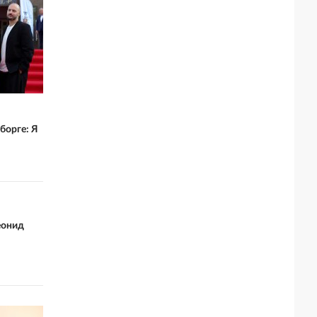
борге: Я
еонид