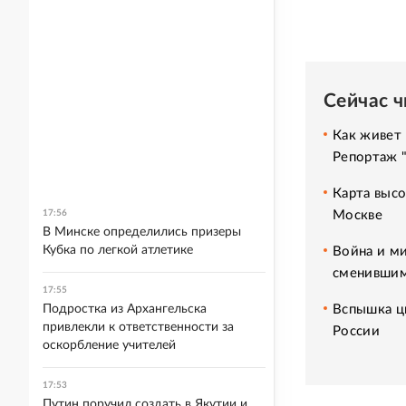
Сейчас 
Как живет 
Репортаж 
Карта высо
Москве
17:56
В Минске определились призеры
Кубка по легкой атлетике
Война и ми
сменившим
17:55
Вспышка ци
Подростка из Архангельска
привлекли к ответственности за
России
оскорбление учителей
17:53
Путин поручил создать в Якутии и