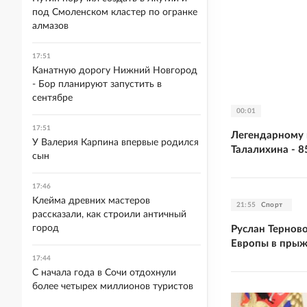
под Смоленском кластер по огранке
алмазов
17:51
Канатную дорогу Нижний Новгород
- Бор планируют запустить в
сентябре
00:01
17:51
Легендарному 
У Валерия Карпина впервые родился
Талалихина - 8
сын
17:46
Клейма древних мастеров
21:55
Спорт
рассказали, как строили античный
город
Руслан Тернов
Европы в прыж
17:44
С начала года в Сочи отдохнули
более четырех миллионов туристов