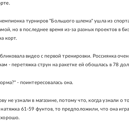
рте.
чемпионка турниров "Большого шлема" ушла из спорта
амой, но в последнее время из-за разных проектов в би
а корт.
убликовала видео с первой тренировки. Россиянка очен
нам - перетяжка струн на ракетке ей обошлась в 78 дол
орма?" - поинтересовалась она.
у не узнали в магазине, потому что, когда узнали о т
е натяжка 61-59 фунтов, то предположили, что она игра
 хорошо.