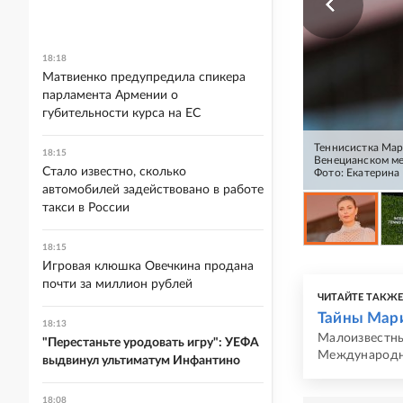
18:18
Матвиенко предупредила спикера
парламента Армении о
губительности курса на ЕС
Теннисистка Мар
18:15
Венецианском ме
Стало известно, сколько
Фото: Екатерина
автомобилей задействовано в работе
такси в России
18:15
Игровая клюшка Овечкина продана
почти за миллион рублей
ЧИТАЙТЕ ТАКЖ
Тайны Мар
18:13
Малоизвестны
"Перестаньте уродовать игру": УЕФА
Международн
выдвинул ультиматум Инфантино
18:08