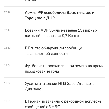
Литвы
Армия РФ освободила Васютинское и
12:12
Торецкое в ДНР
Боевики ADF убили не менее 13 мирных
12:10
жителей на востоке ДР Конго
В Египте обнаружили гробницу
12:10
тысячелетней давности
Футболист провалился под землю во время
12:06
празднования гола
Хуситы атаковали НПЗ Saudi Aramco в
11:57
Джизане
В Германии заявили о рекордном всплеске
11:51
сообщений об НЛО