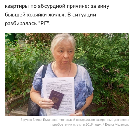
квартиры по абсурдной причине: за вину
бывшей хозяйки жилья. В ситуации
разбиралась "РГ".
В руках Елены Голиковой тот самый нотариально заверенный договор о
приобретении жилья в 2019 году. / Елена Мелихова