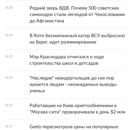
Редкий зверь ВДВ. Почему 500 советских
14:30
самоходок стали легендой от Чехословакии
до Афганистана
В Ялте безэкипажный катер ВСУ выбросило
14:24
на берег, идет разминирование
Мэр Краснодара отчитался о ходе
14:23
строительства школ и детсадов
"Наследие" неандертальцев до сих пор
14:23
аукается людям - неожиданные выводы
ученых
Работавшие на Киев криптообменники в
14:22
"Москва-сити" проворачивали в день $2 млн
Geely пересмотрела цены на популярные
14:17