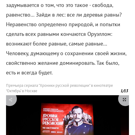
задумывается о том, что это такое - свобода,
равенство… Зайди в лес: все ли деревья равны?
Неравенство определено природой, и попытки
сделать всех равными кончаются Оруэллом:
возникают более равные, самые равные…
Человеку, думающему о сохранении своей жизни,
свойственно желание доминировать. Так было,
есть и всегда будет.
Премьера сериала "Хроники русской революции" в кинотеатре
"Октябрь" в Москве
1
/
13