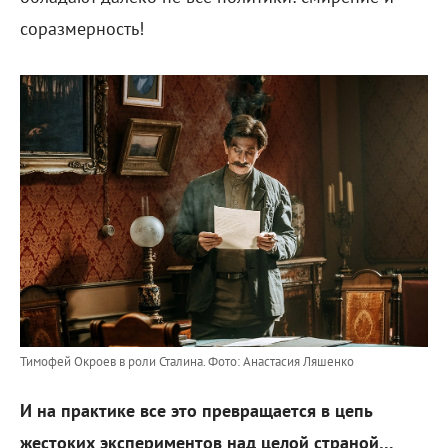
соразмерность!
Тимофей Окроев в роли Сталина.
Фото: Анастасия Ляшенко
И на практике все это превращается в цепь
жестоких экспериментов над целой страной…