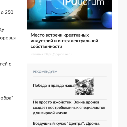
ло 250
ду
Место встречи креативных
доровья
индустрий и интеллектуальной
собственности
Реклама. https://ipquorum.ru
тей с
РЕКОМЕНДУЕМ
Победа и правда наша!
обра",
Не просто джойстик: Война дронов
создает востребованных специалистов
для мирной жизни
Воздушный кулак "Центра": Дроны,