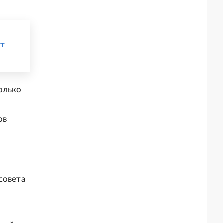
ет
олько
ов
совета