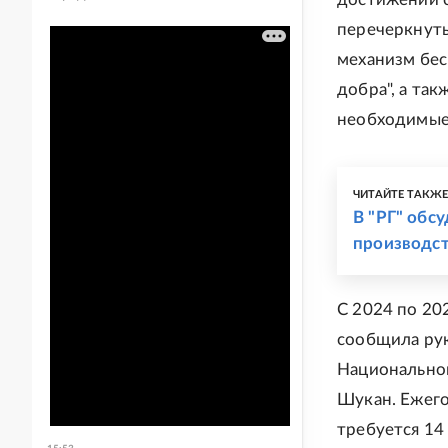
перечеркнуты
механизм бес
добра", а та
необходимые
ЧИТАЙТЕ ТАКЖ
В "РГ" обс
производст
С 2024 по 20
сообщила рук
Национальног
Шукан. Ежего
требуется 14