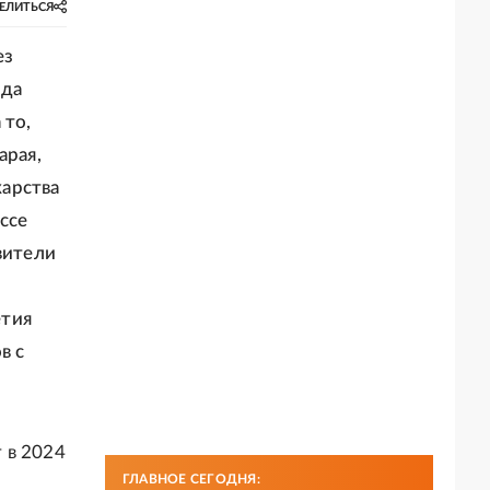
ЕЛИТЬСЯ
ез
нда
 то,
арая,
арства
ссе
вители
етия
в с
 в 2024
ГЛАВНОЕ СЕГОДНЯ: