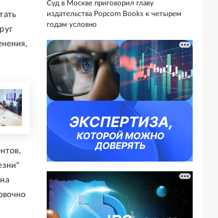
Суд в Москве приговорил главу
тать
издательства Popcorn Books к четырем
годам условно
руг
енения,
нтов,
езни"
ена
овочно