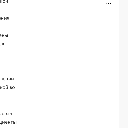
тной
ения
жены
ов
ижении
кой во
ровал
ациенты