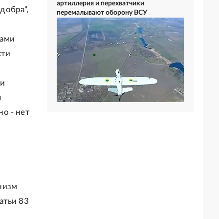
артиллерия и перехватчики
 добра",
перемалывают оборону ВСУ
тами
сти
ки
я
о - нет
низм
атьи 83