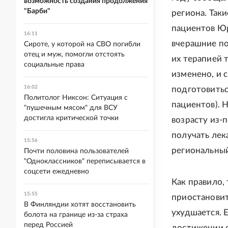
возможность создания продолжения
"Барби"
региона. Так
пациентов Юр
16:11
вчерашние по
Сироте, у которой на СВО погибли
отец и муж, помогли отстоять
их терапией т
социальные права
изменено, и 
16:02
подготовитьс
Политолог Никсон: Ситуация с
пациентов). 
"пушечным мясом" для ВСУ
достигла критической точки
возрасту из-
получать лек
15:56
региональны
Почти половина пользователей
"Одноклассников" переписывается в
соцсети ежедневно
Как правило,
15:55
приостановит
В Финляндии хотят восстановить
ухудшается. 
болота на границе из-за страха
перед Россией
достижении с