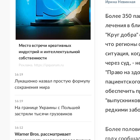
Ирина Невинная
Более 350 па
лечения в бл
"Круг добра"
что регионы 
Место встречи креативных
индустрий и интеллектуальной
ситуация, ко
собственности
через суд, -
Реклама. https://ipquorum.ru
"Право на зд
16:19
Лукашенко назвал простую формулу
пациентского
сохранения мира
обеспечить п
"выпускников
16:19
На границе Украины с Польшей
редкими заб
застряли тысячи грузовиков
16:12
Более полови
Warner Bros. рассматривает
году сообщал