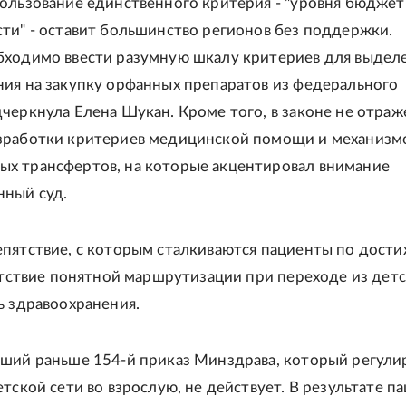
ользование единственного критерия - "уровня бюдже
ти" - оставит большинство регионов без поддержки.
ходимо ввести разумную шкалу критериев для выдел
ия на закупку орфанных препаратов из федерального
черкнула Елена Шукан. Кроме того, в законе не отра
зработки критериев медицинской помощи и механизм
х трансфертов, на которые акцентировал внимание
нный суд.
пятствие, с которым сталкиваются пациенты по дост
сутствие понятной маршрутизации при переходе из детс
ь здравоохранения.
ший раньше 154-й приказ Минздрава, который регули
етской сети во взрослую, не действует. В результате п