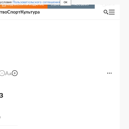
 условия
Пользовательского соглашения
OK
Войти
ПОДПИСКА
НА ИЗДАНИЕ
ВКЛЮЧИТЬ РАССЫЛКУ
тво
Спорт
Культура
з
в