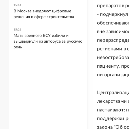
препаратов ре
15:41
В Москве внедряют цифровые
- подчеркнул
решения в сфере строительства
обеспечивают
15:26
вне зависимо
Мать военного ВСУ избили и
перераспреде
вышвырнули из автобуса за русскую
речь
регионами в 
невостребова
пациенту, пр
ни организац
Централизаци
лекарствами 
настаивают: 
поддержки ре
закона "Об ос