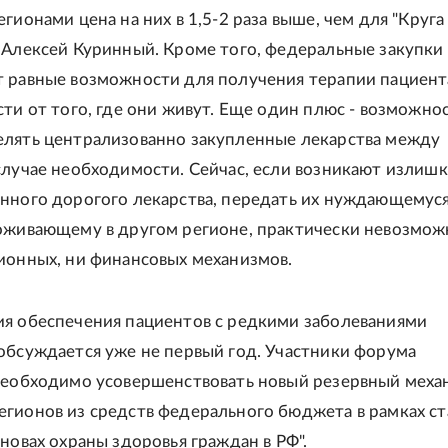
гионами цена на них в 1,5-2 раза выше, чем для "Круга
 Алексей Куринный. Кроме того, федеральные закупки
 равные возможности для получения терапии пациен
сти от того, где они живут. Еще один плюс - возможно
лять централизованно закупленные лекарства между
случае необходимости. Сейчас, если возникают излиш
нного дорогого лекарства, передать их нуждающемус
оживающему в другом регионе, практически невозможн
ионных, ни финансовых механизмов.
я обеспечения пациентов с редкими заболеваниями
обсуждается уже не первый год. Участники форума
необходимо усовершенствовать новый резервный меха
гионов из средств федерального бюджета в рамках ст
новах охраны здоровья граждан в РФ".