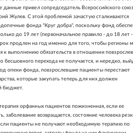
ие данные привел сопредседатель Всероссийского сою
ий Жулев. С этой проблемой зачастую сталкиваются
допечные фонда "Круг добра", поскольку фонд обеспе
олько до 19 лет (первоначальное правило - до 18 лет 
срок продлен на год именно для того, чтобы регионы 
я к выполнению обязательств в отношении повзросле
Но бесшовного перехода не получается, и нередко, вый
под опеки фонда, повзрослевшие пациенты перестают
арства, которые закупать теперь для них должен
й бюджет.
 терапия орфанных пациентов пожизненная, если ее
ь, заболевание возвращается, состояние человека рез
Если пациенты не получают необходимую терапию по
овершеннолетия, затраты фонда на них фактически