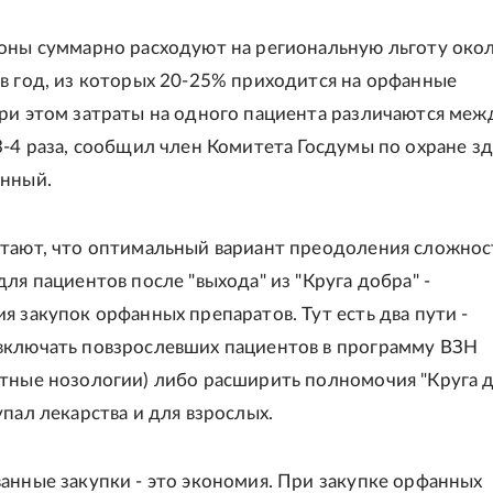
оны суммарно расходуют на региональную льготу око
в год, из которых 20-25% приходится на орфанные
ри этом затраты на одного пациента различаются меж
3-4 раза, сообщил член Комитета Госдумы по охране з
инный.
тают, что оптимальный вариант преодоления сложнос
ля пациентов после "выхода" из "Круга добра" -
я закупок орфанных препаратов. Тут есть два пути -
ключать повзрослевших пациентов в программу ВЗН
тные нозологии) либо расширить полномочия "Круга д
упал лекарства и для взрослых.
анные закупки - это экономия. При закупке орфанных