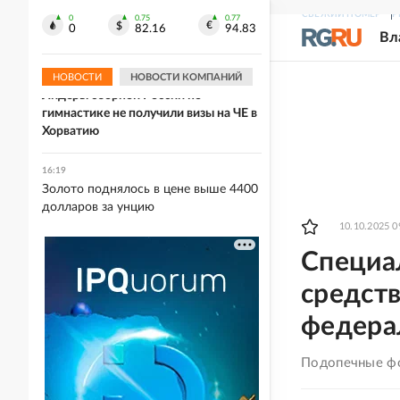
16:38
СВЕЖИЙ НОМЕР
Р
FT: Лидеры стран ЕС опасаются, что
0
0.75
0.77
0
82.16
94.83
Вл
блок не примет новых членов
НОВОСТИ
НОВОСТИ КОМПАНИЙ
16:32
Лидеры сборной России по
гимнастике не получили визы на ЧЕ в
Хорватию
16:19
Золото поднялось в цене выше 4400
долларов за унцию
10.10.2025 0
Специа
средств
федера
Подопечные фон