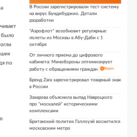
В России зарегистрировали тест-систему
за
на вирус Бундибуджио. Детали
разработки
чивает
"Аэрофлот" возобновит регулярные
- было
полеты из Москвы в Абу-Даби с 1
могли
октября
вших
От личного приема до цифрового
кабинета: Минобороны оптимизирует
дя по
Видео
работу с обращениями граждан
Бренд Zara зарегистрировал товарный знак
в России
Захарова объяснила выпад Навроцкого
про "москалей" историческими
комплексами
ко
Британский политик Гэллоуэй восхитился
московским метро