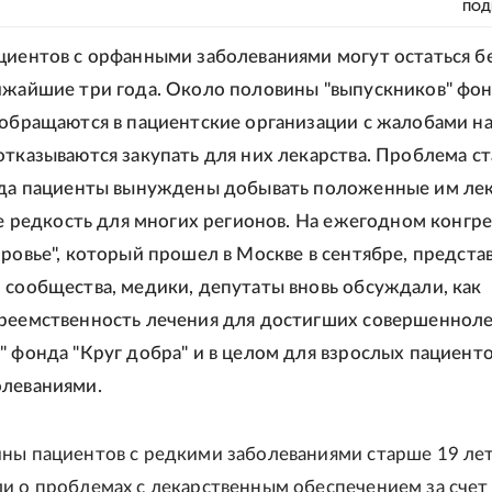
ПОД
циентов с орфанными заболеваниями могут остаться б
ижайшие три года. Около половины "выпускников" фо
 обращаются в пациентские организации с жалобами на
отказываются закупать для них лекарства. Проблема ст
гда пациенты вынуждены добывать положенные им лек
 не редкость для многих регионов. На ежегодном конгре
оровье", который прошел в Москве в сентябре, предста
 сообщества, медики, депутаты вновь обсуждали, как
реемственность лечения для достигших совершеннол
" фонда "Круг добра" и в целом для взрослых пациенто
олеваниями.
ны пациентов с редкими заболеваниями старше 19 лет
и о проблемах с лекарственным обеспечением за счет