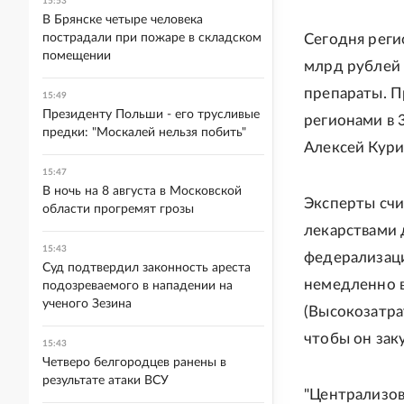
15:53
В Брянске четыре человека
пострадали при пожаре в складском
Сегодня реги
помещении
млрд рублей 
препараты. П
15:49
Президенту Польши - его трусливые
регионами в 
предки: "Москалей нельзя побить"
Алексей Кур
15:47
В ночь на 8 августа в Московской
Эксперты счи
области прогремят грозы
лекарствами д
15:43
федерализаци
Суд подтвердил законность ареста
немедленно в
подозреваемого в нападении на
ученого Зезина
(Высокозатра
чтобы он зак
15:43
Четверо белгородцев ранены в
результате атаки ВСУ
"Централизов