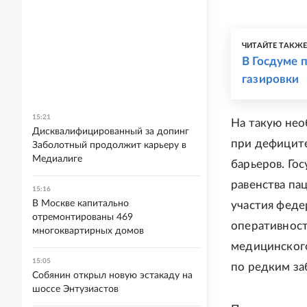
ЧИТАЙТЕ ТАКЖ
В Госдуме 
газировки
15:21
На такую нео
Дисквалифицированный за допинг
при дефиците
Заболотный продолжит карьеру в
Медиалиге
барьеров. Го
равенства па
15:16
В Москве капитально
участия феде
отремонтированы 469
оперативност
многоквартирных домов
медицинского
15:05
по редким за
Собянин открыл новую эстакаду на
шоссе Энтузиастов