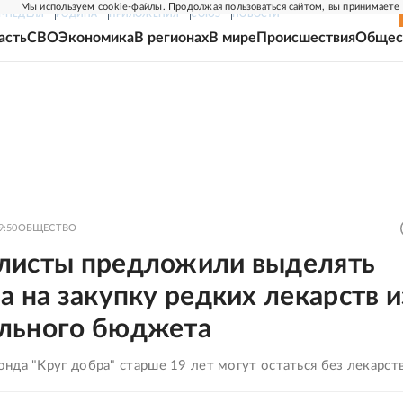
Мы используем cookie-файлы. Продолжая пользоваться сайтом, вы принимаете
Г-НЕДЕЛЯ
РОДИНА
ПРИЛОЖЕНИЯ
СОЮЗ
НОВОСТИ
асть
СВО
Экономика
В регионах
В мире
Происшествия
Общес
9:50
ОБЩЕСТВО
листы предложили выделять
а на закупку редких лекарств и
льного бюджета
да "Круг добра" старше 19 лет могут остаться без лекарст