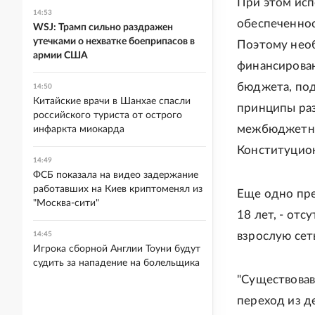
При этом исп
14:53
обеспеченнос
WSJ: Трамп сильно раздражен
утечками о нехватке боеприпасов в
Поэтому необ
армии США
финансирован
бюджета, под
14:50
Китайские врачи в Шанхае спасли
принципы ра
российского туриста от острого
межбюджетны
инфаркта миокарда
Конституцио
14:49
ФСБ показала на видео задержание
работавших на Киев криптоменял из
Еще одно пре
"Москва-сити"
18 лет, - от
взрослую сет
14:45
Игрока сборной Англии Тоуни будут
судить за нападение на болельщика
"Существовав
переход из д