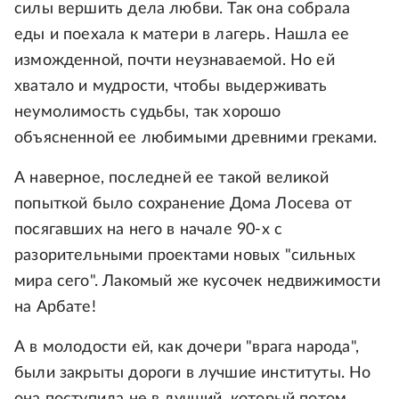
силы вершить дела любви. Так она собрала
еды и поехала к матери в лагерь. Нашла ее
изможденной, почти неузнаваемой. Но ей
хватало и мудрости, чтобы выдерживать
неумолимость судьбы, так хорошо
объясненной ее любимыми древними греками.
А наверное, последней ее такой великой
попыткой было сохранение Дома Лосева от
посягавших на него в начале 90-х с
разорительными проектами новых "сильных
мира сего". Лакомый же кусочек недвижимости
на Арбате!
А в молодости ей, как дочери "врага народа",
были закрыты дороги в лучшие институты. Но
она поступила не в лучший, который потом