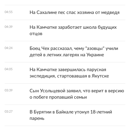
На Сахалине пес спас хозяина от медведя
04:55
На Камчатке заработает школа будущих
04:39
отцов
Боец Чех рассказал, чему "азовцы" учили
04:24
детей в летних лагерях на Украине
На Камчатке завершилась парусная
04:05
экспедиция, стартовавшая в Якутске
Сын Усольцевой заявил, что верит в версию
03:39
о побеге пропавшей семьи
В Бурятии в Байкале утонул 18-летний
03:27
парень