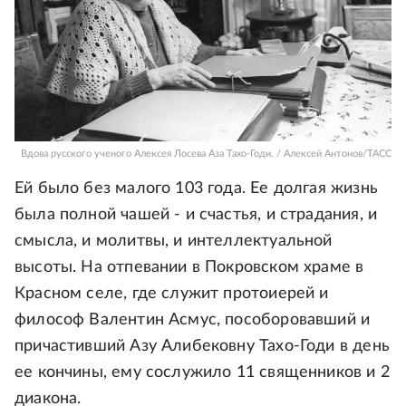
Вдова русского ученого Алексея Лосева Аза Тахо-Годи. / Алексей Антонов/ТАСС
Ей было без малого 103 года. Ее долгая жизнь
была полной чашей - и счастья, и страдания, и
смысла, и молитвы, и интеллектуальной
высоты. На отпевании в Покровском храме в
Красном селе, где служит протоиерей и
философ Валентин Асмус, пособоровавший и
причастивший Азу Алибековну Тахо-Годи в день
ее кончины, ему сослужило 11 священников и 2
диакона.