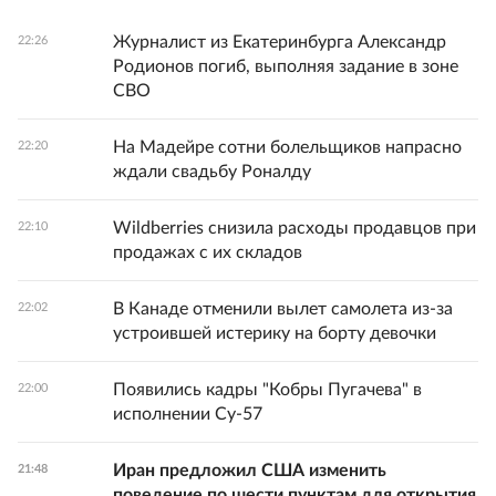
Журналист из Екатеринбурга Александр
22:26
Родионов погиб, выполняя задание в зоне
СВО
На Мадейре сотни болельщиков напрасно
22:20
ждали свадьбу Роналду
Wildberries снизила расходы продавцов при
22:10
продажах с их складов
В Канаде отменили вылет самолета из-за
22:02
устроившей истерику на борту девочки
Появились кадры "Кобры Пугачева" в
22:00
исполнении Су-57
Иран предложил США изменить
21:48
поведение по шести пунктам для открытия