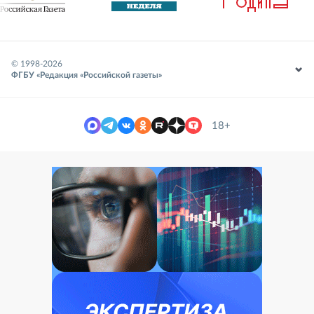
© 1998-
2026
ФГБУ «Редакция «Российской газеты»
18+