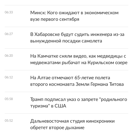
Минск: Кого ожидают в экономическом
06:33
вузе первого сентября
В Хабаровске будут судить инженера из-за
06:27
вынужденной посадки самолета
На Камчатке сняли видео, как медведицы с
06:20
медвежатами рыбачат на Курильском озере
На Алтае отмечают 65-летие полета
06:12
второго космонавта Земли Германа Титова
Трамп подписал указ о запрете "родильного
05:58
туризма" в США
Дальневосточная студия кинохроники
05:52
обретет второе дыхание