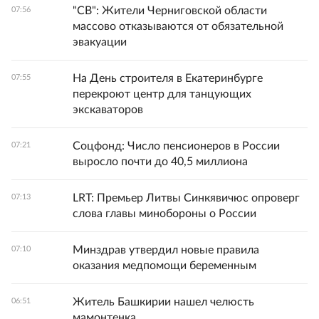
"СВ": Жители Черниговской области
07:56
массово отказываются от обязательной
эвакуации
На День строителя в Екатеринбурге
07:55
перекроют центр для танцующих
экскаваторов
Соцфонд: Число пенсионеров в России
07:21
выросло почти до 40,5 миллиона
LRT: Премьер Литвы Синкявичюс опроверг
07:13
слова главы минобороны о России
Минздрав утвердил новые правила
07:10
оказания медпомощи беременным
Житель Башкирии нашел челюсть
06:51
мамонтенка