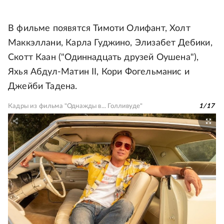
В фильме появятся Тимоти Олифант, Холт
Маккэллани, Карла Гуджино, Элизабет Дебики,
Скотт Каан ("Одиннадцать друзей Оушена"),
Яхья Абдул-Матин II, Кори Фогельманис и
Джейби Тадена.
Кадры из фильма "Однажды в... Голливуде"
1
/
17