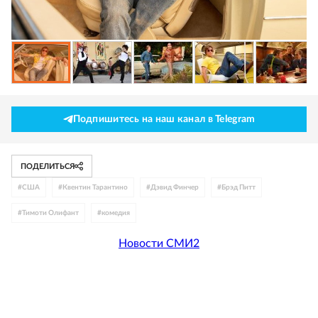
Подпишитесь на наш канал в Telegram
ПОДЕЛИТЬСЯ
#
США
#
Квентин Тарантино
#
Дэвид Финчер
#
Брэд Питт
#
Тимоти Олифант
#
комедия
Новости СМИ2