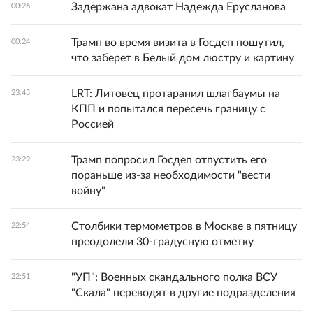
Задержана адвокат Надежда Ерусланова
00:26
Трамп во время визита в Госдеп пошутил,
00:24
что заберет в Белый дом люстру и картину
LRT: Литовец протаранил шлагбаумы на
23:45
КПП и попытался пересечь границу с
Россией
Трамп попросил Госдеп отпустить его
23:29
пораньше из-за необходимости "вести
войну"
Столбики термометров в Москве в пятницу
22:54
преодолели 30-градусную отметку
"УП": Военных скандального полка ВСУ
22:51
"Скала" переводят в другие подразделения