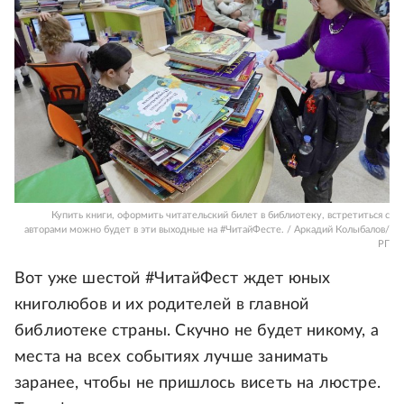
Купить книги, оформить читательский билет в библиотеку, встретиться с
авторами можно будет в эти выходные на #ЧитайФесте. / Аркадий Колыбалов/
РГ
Вот уже шестой #ЧитайФест ждет юных
книголюбов и их родителей в главной
библиотеке страны. Скучно не будет никому, а
места на всех событиях лучше занимать
заранее, чтобы не пришлось висеть на люстре.