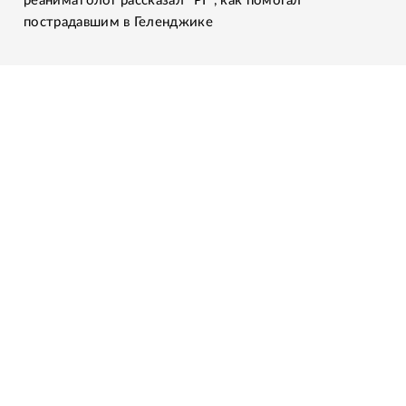
реаниматолог рассказал "РГ", как помогал
пострадавшим в Геленджике