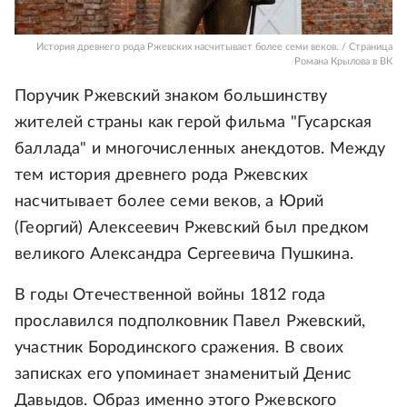
История древнего рода Ржевских насчитывает более семи веков. / Страница
Романа Крылова в ВК
Поручик Ржевский знаком большинству
жителей страны как герой фильма "Гусарская
баллада" и многочисленных анекдотов. Между
тем история древнего рода Ржевских
насчитывает более семи веков, а Юрий
(Георгий) Алексеевич Ржевский был предком
великого Александра Сергеевича Пушкина.
В годы Отечественной войны 1812 года
прославился подполковник Павел Ржевский,
участник Бородинского сражения. В своих
записках его упоминает знаменитый Денис
Давыдов. Образ именно этого Ржевского