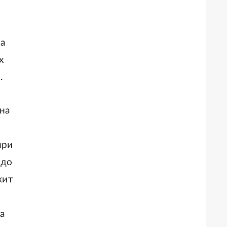
на
х
.
на
при
 до
жит
а