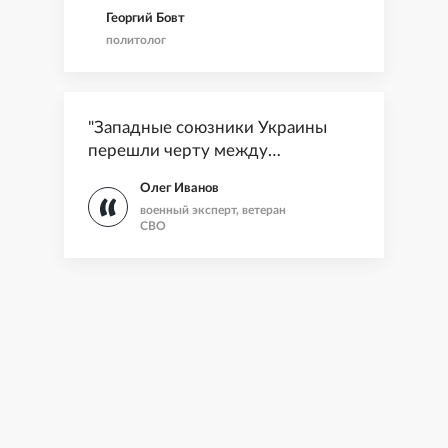
чипов по техпроцессу 28
Георгий Бовт
нм"
политолог
"Западные союзники Украины
перешли черту между
содействием и прямым участием"
Олег Иванов
военный эксперт, ветеран
СВО