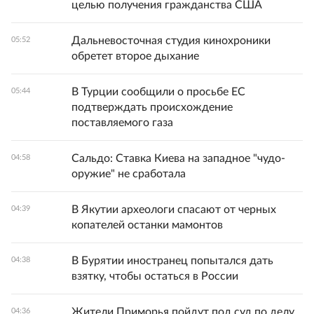
целью получения гражданства США
Дальневосточная студия кинохроники
05:52
обретет второе дыхание
В Турции сообщили о просьбе ЕС
05:44
подтверждать происхождение
поставляемого газа
Сальдо: Ставка Киева на западное "чудо-
04:58
оружие" не сработала
В Якутии археологи спасают от черных
04:39
копателей останки мамонтов
В Бурятии иностранец попытался дать
04:38
взятку, чтобы остаться в России
Жители Приморья пойдут под суд по делу
04:36