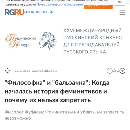
OK
принимаете условия
Пользовательского соглашения
СВЕЖИЙ НОМЕР
ПОДПИСКА
ЛЕНТА НОВОСТЕЙ
20.11.2025 12:29
ОБЩЕСТВО
"Философка" и "бальзачка": Когда
началась история феминитивов и
почему их нельзя запретить
Филолог Фуфаева: Феминитивы ни убрать, ни запретить
невозможно