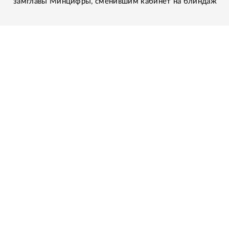
замглавы Минцифры, сменившим кабинет на блиндаж