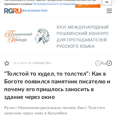
OK
принимаете условия
Пользовательского соглашения
СВЕЖИЙ НОМЕР
ПОДПИСКА
ЛЕНТА НОВОСТЕЙ
21.11.2025 14:23
ОБЩЕСТВО
"Толстой то худел, то толстел": Как в
Боготе появился памятник писателю и
почему его пришлось заносить в
здание через окно
Русист Максимова рассказала, почему бюст Толстого
заносили через окно в Колумбии