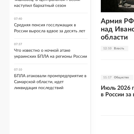
наступил бархатный сезон
07:40
Армия РФ
Средняя пенсия госслужащих в
над Ивано
России выросла вдвое за десять лет
области
07:37
12:10
Власть
Что известно о ночной атаке
украинских БПЛА на регионы России
07:10
БПЛА атаковали промпредприятие в
11:17
Общество
Самарской области, идет
Июль 2026 
ликвидация последствий
в России за