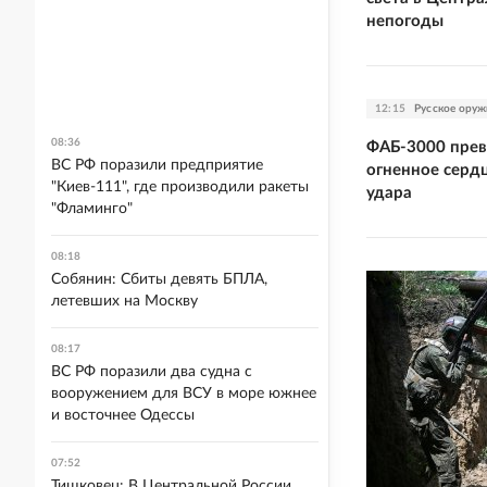
непогоды
12:15
Русское оруж
08:36
ФАБ-3000 прев
ВС РФ поразили предприятие
огненное сердц
"Киев-111", где производили ракеты
удара
"Фламинго"
08:18
Собянин: Сбиты девять БПЛА,
летевших на Москву
08:17
ВС РФ поразили два судна с
вооружением для ВСУ в море южнее
и восточнее Одессы
07:52
Тишковец: В Центральной России