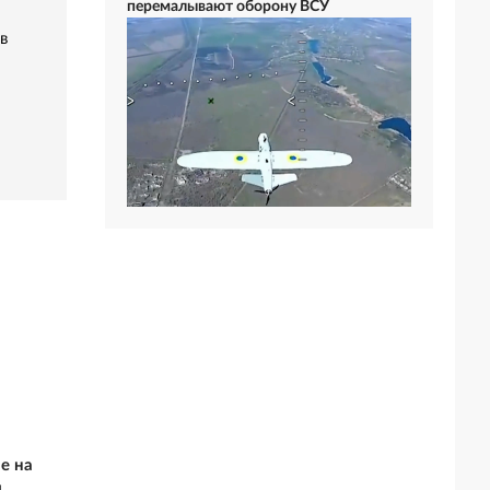
перемалывают оборону ВСУ
в
е на
и