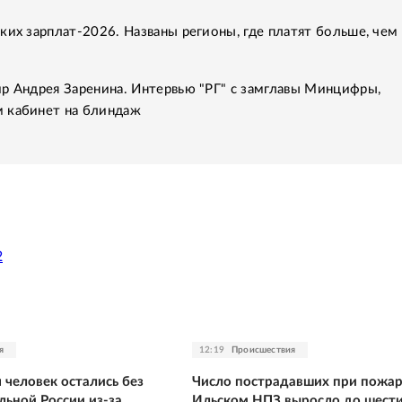
ких зарплат-2026. Названы регионы, где платят больше, чем 
р Андрея Заренина. Интервью "РГ" с замглавы Минцифры,
 кабинет на блиндаж
2
я
12:19
Происшествия
 человек остались без
Число пострадавших при пожар
льной России из-за
Ильском НПЗ выросло до шест