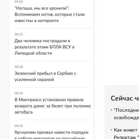
09:00
"Наташа, мы все уронили":
Вспоминаем котов, которые стали
известны в интернете
08:53
Два человека пострадали в
результате атаки БПЛА ВСУ в
Липецкой области
08:48
Зеленский прибыл в Сербию с
усиленной охраной
08:45
Сейчас 
В Минтрансе установили правила
возврата денег за билет при поломке
"Последний
автобуса
освобожде
08:42
Как живет 
Хуснуллин призвал навести порядок
Репортаж 
в работе мигрантов на российских