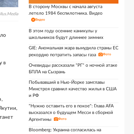
В сторону Москвы с начала августа
летело 1984 беспилотника. Видео
lus.Media
Видео
В этом году осенние каникулы у
ало
школьников будут длиннее зимних
GIE: Аномальная жара вынудила страны ЕС
рекордно потратить запасы газа
Фото
у в
Очевидцы рассказали "РГ" о ночной атаке
БПЛА на Сызрань
Побывавший в Нью-Йорке замглавы
Минстроя сравнил качество жилья в США
и РФ
,
"Нужно оставить его в покое": Глава AFA
Якутии,
высказался о будущем Месси в сборной
станет
Аргентины
Фото
Bloomberg: Украина согласилась на