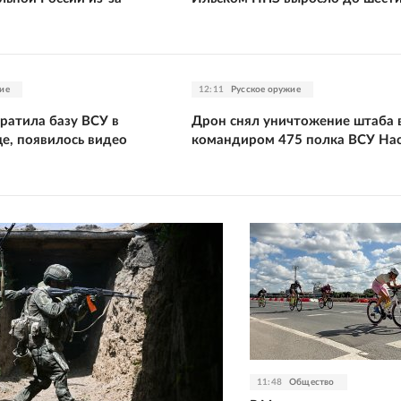
ие
12:11
Русское оружие
ратила базу ВСУ в
Дрон снял уничтожение штаба 
е, появилось видео
командиром 475 полка ВСУ На
11:48
Общество