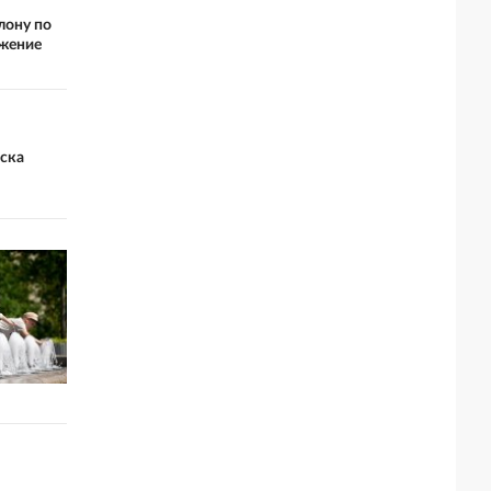
лону по
ижение
ска