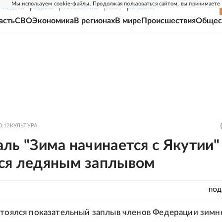
Мы используем cookie-файлы. Продолжая пользоваться сайтом, вы принимаете
Г-НЕДЕЛЯ
РОДИНА
ПРИЛОЖЕНИЯ
СОЮЗ
НОВОСТИ
асть
СВО
Экономика
В регионах
В мире
Происшествия
Общес
0:12
КУЛЬТУРА
ль "Зима начинается с Якутии"
ся ледяным заплывом
ПОД
стоялся показательный заплыв членов Федерации зимн