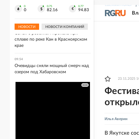
На Ставрополье в ночном ДТП
СВЕЖИЙ НОМЕР
Р
погибли два человека, еще двое
0
0.75
0.77
0
82.16
94.83
Вл
пострадали
НОВОСТИ
НОВОСТИ КОМПАНИЙ
10:02
Семья с ребенком пропала при
сплаве по реке Кан в Красноярском
крае
09:54
Очевидцы сняли мощный смерч над
озером под Хабаровском
23.11.2025 1
Фестива
открыл
Илья Аверин
В Якутске со