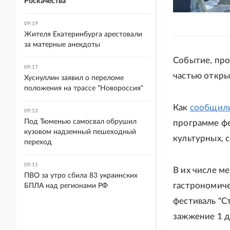
Роскачества
09:19
Жителя Екатеринбурга арестовали
за матерные анекдоты
Событие, про
09:17
частью откры
Хуснуллин заявил о переломе
положения на трассе "Новороссия"
Как
сообщил
09:13
Под Тюменью самосвал обрушил
программе фе
кузовом надземный пешеходный
культурных, 
переход
09:11
В их числе м
ПВО за утро сбила 83 украинских
гастрономиче
БПЛА над регионами РФ
фестиваль "С
зажжение 1 д