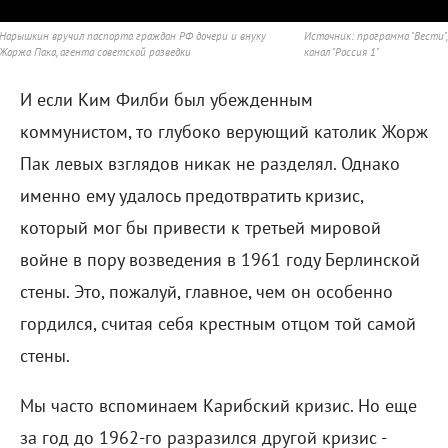
Нарышкин вручил паспорта граждан РФ дочери и внуку
Источник:
программа "Вести",
Жоржа Пака, агента советской разведки
канал "Россия 1"
И если Ким Филби был убежденным
коммунистом, то глубоко верующий католик Жорж
Пак левых взглядов никак не разделял. Однако
именно ему удалось предотвратить кризис,
который мог бы привести к третьей мировой
войне в пору возведения в 1961 году Берлинской
стены. Это, пожалуй, главное, чем он особенно
гордился, считая себя крестным отцом той самой
стены.
Мы часто вспоминаем Карибский кризис. Но еще
за год до 1962-го разразился другой кризис -