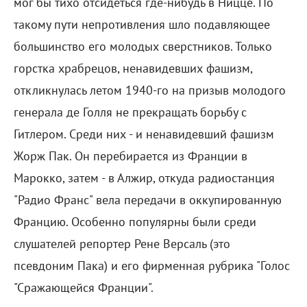
мог бы тихо отсидеться где-нибудь в Ницце. По
такому пути непротивления шло подавляющее
большинство его молодых сверстников. Только
горстка храбрецов, ненавидевших фашизм,
откликнулась летом 1940-го на призыв молодого
генерала де Голля не прекращать борьбу с
Гитлером. Среди них - и ненавидевший фашизм
Жорж Пак. Он перебирается из Франции в
Марокко, затем - в Алжир, откуда радиостанция
"Радио Франс" вела передачи в оккупированную
Францию. Особенно популярны были среди
слушателей репортер Рене Версаль (это
псевдоним Пака) и его фирменная рубрика "Голос
"Сражающейся Франции".