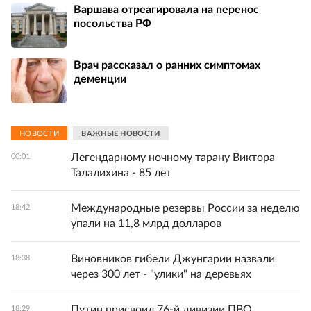
Варшава отреагировала на перенос
посольства РФ
Врач рассказал о ранних симптомах
деменции
НОВОСТИ
ВАЖНЫЕ НОВОСТИ
Легендарному ночному тарану Виктора
00:01
Талалихина - 85 лет
Международные резервы России за неделю
18:42
упали на 11,8 млрд долларов
Виновников гибели Джунгарии назвали
18:38
через 300 лет - "улики" на деревьях
Путин присвоил 76-й дивизии ПВО
18:29