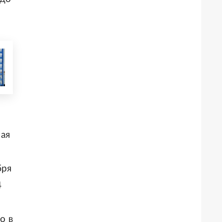
ная
бря
4
о в