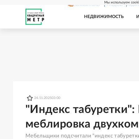
Мы используем cooki
СВЕЖИЙ НОМЕР
РГ-НЕДЕЛЯ
РОДИН
НЕДВИЖИМОСТЬ
24.11.2025
03:00
"Индекс табуретки":
меблировка двухком
Мебельщики подсчитали "индекс табуретк