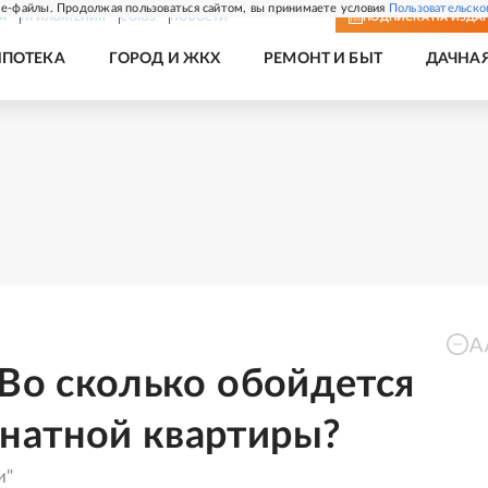
e-файлы. Продолжая пользоваться сайтом, вы принимаете условия
Пользовательско
А
ПРИЛОЖЕНИЯ
СОЮЗ
НОВОСТИ
ПОДПИСКА
НА ИЗДА
ИПОТЕКА
ГОРОД И ЖКХ
РЕМОНТ И БЫТ
ДАЧНА
 Во сколько обойдется
натной квартиры?
и"