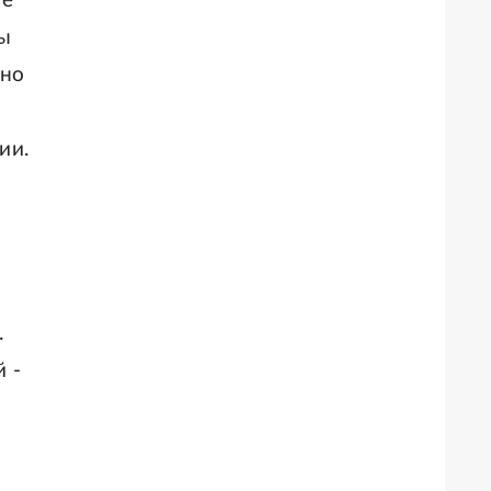
Не
лы
ьно
ии.
.
й -