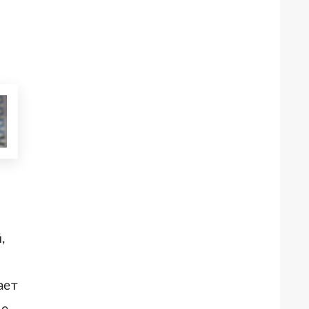
,
ает