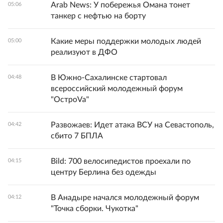
Arab News: У побережья Омана тонет
05:06
танкер с нефтью на борту
Какие меры поддержки молодых людей
05:00
реализуют в ДФО
В Южно-Сахалинске стартовал
04:48
всероссийский молодежный форум
"ОстроVa"
Развожаев: Идет атака ВСУ на Севастополь,
04:42
сбито 7 БПЛА
Bild: 700 велосипедистов проехали по
04:15
центру Берлина без одежды
В Анадыре начался молодежный форум
04:12
"Точка сборки. Чукотка"