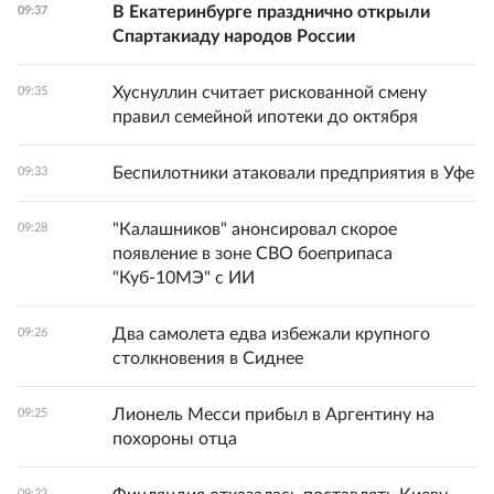
В Екатеринбурге празднично открыли
09:37
Спартакиаду народов России
Хуснуллин считает рискованной смену
09:35
правил семейной ипотеки до октября
Беспилотники атаковали предприятия в Уфе
09:33
"Калашников" анонсировал скорое
09:28
появление в зоне СВО боеприпаса
"Куб-10МЭ" с ИИ
Два самолета едва избежали крупного
09:26
столкновения в Сиднее
Лионель Месси прибыл в Аргентину на
09:25
похороны отца
09:23