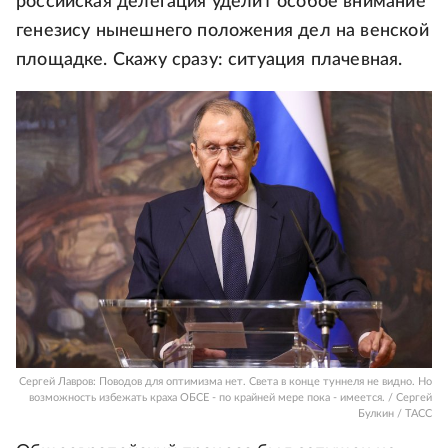
российская делегация уделит особое внимание
генезису нынешнего положения дел на венской
площадке. Скажу сразу: ситуация плачевная.
Сергей Лавров: Поводов для оптимизма нет. Света в конце туннеля не видно. Но
возможность избежать краха ОБСЕ - по крайней мере пока - имеется. / Сергей
Булкин / ТАСС