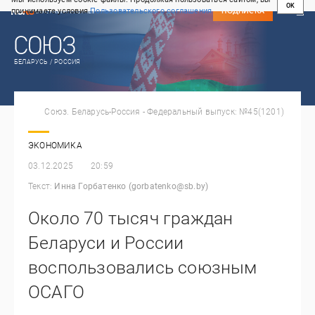
OK
принимаете условия
Пользовательского соглашения
СВЕЖИЙ НОМЕР
ПОДПИСКА
БЕЛАРУСЬ / РОССИЯ
Союз. Беларусь-Россия - Федеральный выпуск: №45(1201)
ЭКОНОМИКА
03.12.2025
20:59
Текст:
Инна Горбатенко (gorbatenko@sb.by)
Около 70 тысяч граждан
Беларуси и России
воспользовались союзным
ОСАГО