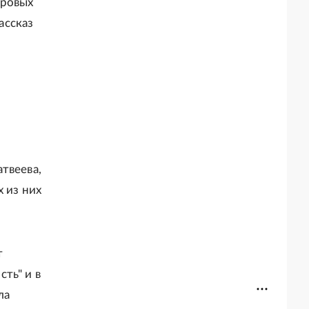
ировых
ассказ
твеева,
х из них
т
ть" и в
ла