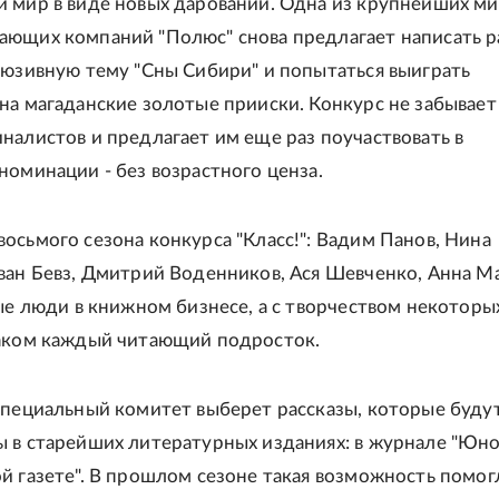
 мир в виде новых дарований. Одна из крупнейших м
ющих компаний "Полюс" снова предлагает написать р
люзивную тему "Сны Сибири" и попытаться выиграть
на магаданские золотые прииски. Конкурс не забывает
налистов и предлагает им еще раз поучаствовать в
номинации - без возрастного ценза.
осьмого сезона конкурса "Класс!": Вадим Панов, Нина
ван Бевз, Дмитрий Воденников, Ася Шевченко, Анна Ма
ные люди в книжном бизнесе, а с творчеством некоторы
наком каждый читающий подросток.
специальный комитет выберет рассказы, которые буду
 в старейших литературных изданиях: в журнале "Юнос
й газете". В прошлом сезоне такая возможность помог