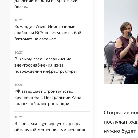
давлении Европы на уральский
бизнес
10:29
Командир Азия: Иностранные
снайперы ВСУ не вступают в бой
"автомат на автомат"
10:27
В Крыму ввели ограничение
электроснабжения из-за
повреждений инфраструктуры
10:26
РФ завершает строительство
крупнейшей в Центральной Азии
солнечной электростанции
Открытие ново
10:21
послужат худ
В Прикамье суд вернул квартиру
обманутой мошенниками женщине
нужно будет 