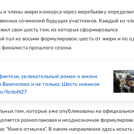
 и члены жюри конкурса через жеребьевку определи
венных сочинений будущих участников. Каждый из чл
ил свои шесть тем, из которых сформировался
й пул из восьми формулировок: шесть от жюри и по 
и финалиста прошлого сезона.
Е
фэнтези, увлекательный роман о жизни
 Вампилова и не только: Шесть новинок
n/fictioN27
льных тем, которые уже опубликованы на официально
деляется разноплановая и неоднозначная формулировк
а: "Книга-отмычка". В каком направлении здесь искать