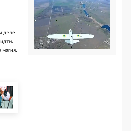
м деле
 идти.
 магия.