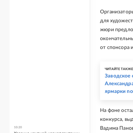
Организаторы
для художест
жюри предлож
окончательны
от спонсора 
ЧИТАЙТЕ ТАКЖ
Заводское 
Александра
ярмарки no
На фоне оста
конкурса, вы
Вадима Панов
10:20