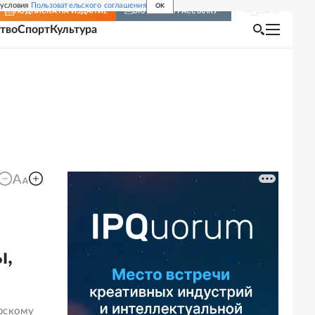
 условия
Пользовательского соглашения
OK
Войти
ПОДПИСКА
НА ИЗДАНИЕ
ВКЛЮЧИТЬ РАССЫЛКУ
тво
Спорт
Культура
ы,
орскому