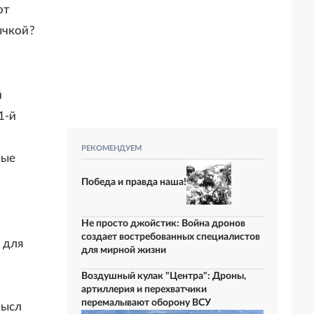
от
ычкой?
й
1-й
РЕКОМЕНДУЕМ
рые
Победа и правда наша!
Не просто джойстик: Война дронов
создает востребованных специалистов
 для
для мирной жизни
Воздушный кулак "Центра": Дроны,
артиллерия и перехватчики
перемалывают оборону ВСУ
мысл