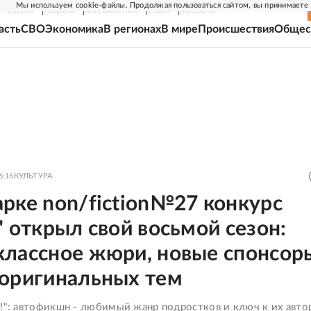
Мы используем cookie-файлы. Продолжая пользоваться сайтом, вы принимаете
Г-НЕДЕЛЯ
РОДИНА
ПРИЛОЖЕНИЯ
СОЮЗ
НОВОСТИ
асть
СВО
Экономика
В регионах
В мире
Происшествия
Общес
6:16
КУЛЬТУРА
рке non/fiction№27 конкурс
" открыл свой восьмой сезон:
классное жюри, новые спонсор
 оригинальных тем
с!": автофикшн - любимый жанр подростков и ключ к их авт