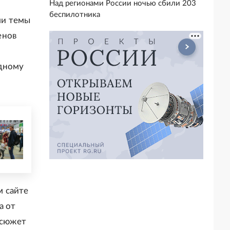
Над регионами России ночью сбили 203
беспилотника
ли темы
енов
одному
м сайте
а от
 сюжет