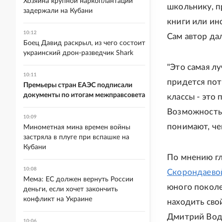
Хозяина крупной наркоплантации
школьнику, п
задержали на Кубани
книги или ин
10:12
Сам автор д
Боец Давид раскрыл, из чего состоит
украинский дрон-разведчик Shark
"Это самая лу
10:11
придется пот
Премьеры стран ЕАЭС подписали
документы по итогам межправсовета
классы - это
Возможность 
10:09
понимают, чем
Минометная мина времен войны
застряла в плуге при вспашке на
Кубани
По мнению гл
10:08
Скорондаево
Мема: ЕС должен вернуть России
юного поколе
деньги, если хочет закончить
конфликт на Украине
находить свой
Дмитрий Воде
10:06