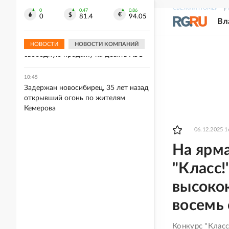
уничтожили склад снарядов ВСУ
СВЕЖИЙ НОМЕР
Р
под Харьковом
0
0.47
0.86
0
81.4
94.05
Вл
10:48
В Севастополе топливо поступит в
НОВОСТИ
НОВОСТИ КОМПАНИЙ
свободную продажу на десять АЗС
10:45
Задержан новосибирец, 35 лет назад
открывший огонь по жителям
Кемерова
06.12.2025 1
На ярма
"Класс!
высоко
восемь
Конкурс "Клас