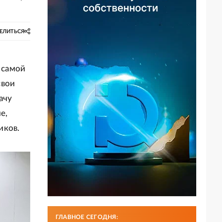
ЕЛИТЬСЯ
 самой
свои
ачу
е,
иков.
ГЛАВНОЕ СЕГОДНЯ: