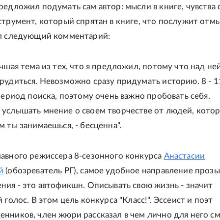
редложил подумать сам автор: мысли в книге, чувства 
струмент, который спрятан в книге, что послужит отм
ал следующий комментарий:
чшая тема из тех, что я предложил, потому что над не
рудиться. Невозможно сразу придумать историю. 8 - 1
 период поиска, поэтому очень важно пробовать себя.
услышать мнение о своем творчестве от людей, кото
 ты занимаешься, - бесценна".
авного режиссера 8-сезонного конкурса
Анастасии
й
(обозреватель РГ), самое удобное направление прозы
ния - это автофикшн. Описывать свою жизнь - значит
 голос. В этом цель конкурса "Класс!". Эссеист и поэт
нников, член жюри рассказал в чем лично для него с