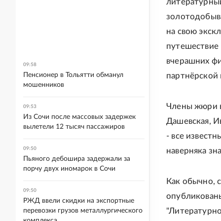
литературный
золотодобыва
на свою экск
путешествие 
вчерашних фи
09:58
Пенсионер в Тольятти обманул
партнёрской 
мошенников
Члены жюри в
09:53
Из Сочи после массовых задержек
Дашевская, И
вылетели 12 тысяч пассажиров
- все извест
09:50
наверняка з
Пьяного дебошира задержали за
порчу двух иномарок в Сочи
Как обычно, 
09:50
опубликованы
РЖД ввели скидки на экспортные
"Литературно
перевозки грузов металлургического
комплекса