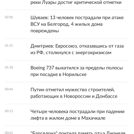
реки Луары достиг критической отметки
Шуваев: 13 человек пострадали при атаке
02:06
ВСУ на Белгород, 4 жилых дома
повреждены
Дмитриев: Евросоюз, отказавшись от газа
01:31
из РФ, столкнулся с энергокризисом
Boeing 737 выкатился за пределы полосы
01:18
при посадке в Норильске
Путин отметил мужество строителей,
00:46
работающих в Новороссии и Донбассе
Четыре человека пострадали при падении
00:15
лифта в жилом доме в Махачкале
"Барселона" почтила память отца Лионеля
00:01