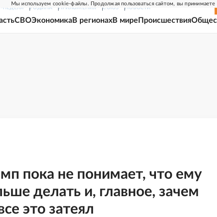
Мы используем cookie-файлы. Продолжая пользоваться сайтом, вы принимаете
Г-НЕДЕЛЯ
РОДИНА
ПРИЛОЖЕНИЯ
СОЮЗ
НОВОСТИ
асть
СВО
Экономика
В регионах
В мире
Происшествия
Общес
мп пока не понимает, что ему
ьше делать и, главное, зачем
все это затеял