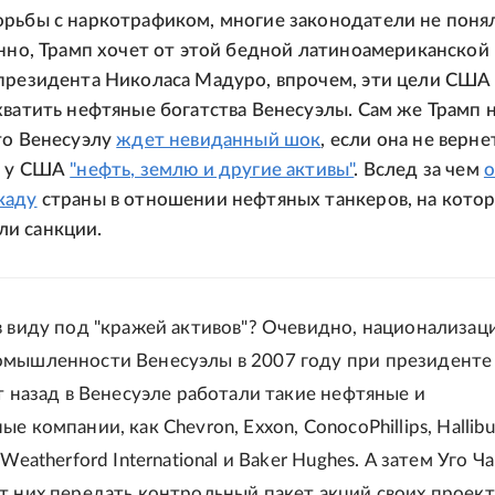
рьбы с наркотрафиком, многие законодатели не поня
енно, Трамп хочет от этой бедной латиноамериканской
президента Николаса Мадуро, впрочем, эти цели США
хватить нефтяные богатства Венесуэлы. Сам же Трамп 
то Венесуэлу
ждет невиданный шок
, если она не верне
" у США
"нефть, землю и другие активы"
. Вслед за чем
о
каду
страны в отношении нефтяных танкеров, на кото
и санкции.
в виду под "кражей активов"? Очевидно, национализац
мышленности Венесуэлы в 2007 году при президенте
ет назад в Венесуэле работали такие нефтяные и
е компании, как Chevron, Exxon, ConocoPhillips, Hallibu
 Weatherford International и Baker Hughes. А затем Уго Ч
т них передать контрольный пакет акций своих проек