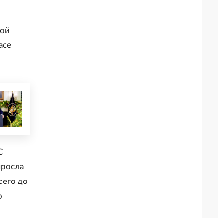
кой
асе
С
ыросла
сего до
о