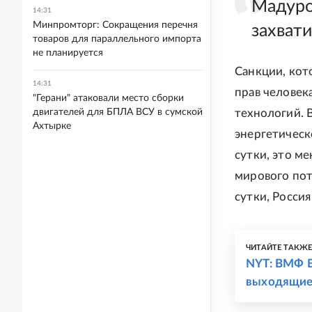
Мадуро 
14:31
Минпромторг: Сокращения перечня
захват
товаров для параллельного импорта
не планируется
Санкции, кот
14:31
прав человек
"Герани" атаковали место сборки
двигателей для БПЛА ВСУ в сумской
технологий. 
Ахтырке
энергетическ
сутки, это м
мирового пот
сутки, Россия
ЧИТАЙТЕ ТАКЖ
NYT: ВМФ В
выходящие 