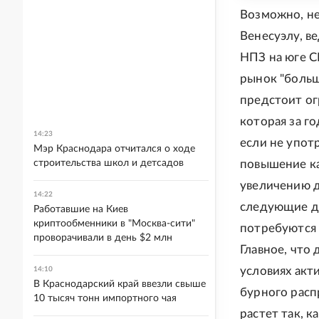
Возможно, не
Венесуэлу, в
НПЗ на юге С
рынок "больш
предстоит ог
которая за г
14:23
если не упот
Мэр Краснодара отчитался о ходе
строительства школ и детсадов
повышение ка
увеличению д
14:22
следующие дв
Работавшие на Киев
криптообменники в "Москва-сити"
потребуются 
проворачивали в день $2 млн
Главное, что 
условиях акт
14:10
В Краснодарский край ввезли свыше
бурного расп
10 тысяч тонн импортного чая
растет так, 