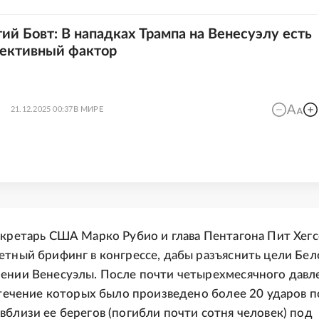
гий Бовт: В нападках Трампа на Венесуэлу есть
ективный фактор
21.12.2025 00:37
В МИРЕ
екретарь США Марко Рубио и глава Пентагона Пит Хегс
етный брифинг в конгрессе, дабы разъяснить цели Бел
ении Венесуэлы. После почти четырехмесячного давл
в течение которых было произведено более 20 ударов п
вблизи ее берегов (погибли почти сотня человек) под