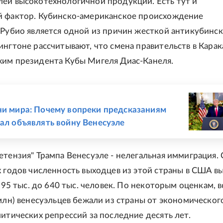
ей высокотехнологичной продукции. Есть тут и
й фактор. Кубинско-американское происхождение
 Рубио является одной из причин жесткой антикубинс
ингтоне рассчитывают, что смена правительств в Карак
им президента Кубы Мигеля Диас-Канеля.
Е
ни мира: Почему вопреки предсказаниям
тал объявлять войну Венесуэле
етензия" Трампа Венесуэле - нелегальная иммиграция. 
х годов численность выходцев из этой страны в США в
с 95 тыс. до 640 тыс. человек. По некоторым оценкам, в
 млн) венесуэльцев бежали из страны от экономическог
литических репрессий за последние десять лет.