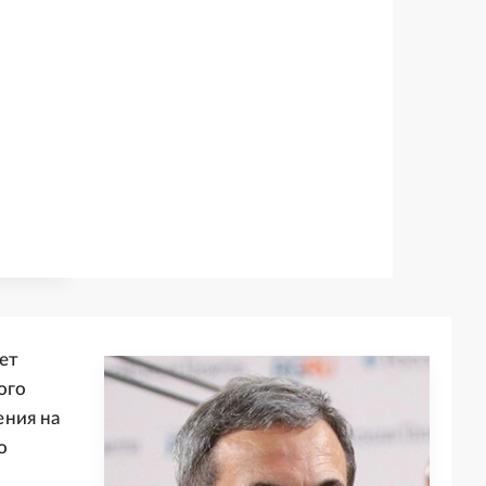
ет
ого
ения на
о