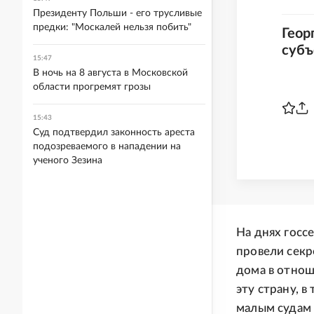
Президенту Польши - его трусливые
предки: "Москалей нельзя побить"
Геор
субъ
15:47
В ночь на 8 августа в Московской
области прогремят грозы
15:43
Суд подтвердил законность ареста
подозреваемого в нападении на
ученого Зезина
На днях госс
провели секр
дома в отнош
эту страну, 
малым судам 