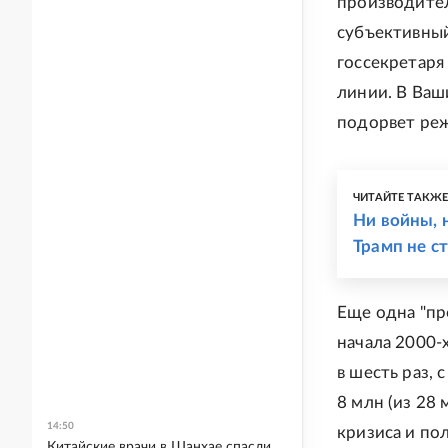
производител
субъективны
госсекретаря
линии. В Ваш
подорвет реж
ЧИТАЙТЕ ТАКЖ
Ни войны, 
Трамп не с
Еще одна "пр
начала 2000-
в шесть раз, 
8 млн (из 28
14:50
кризиса и по
Китайские врачи в Шанхае спасли