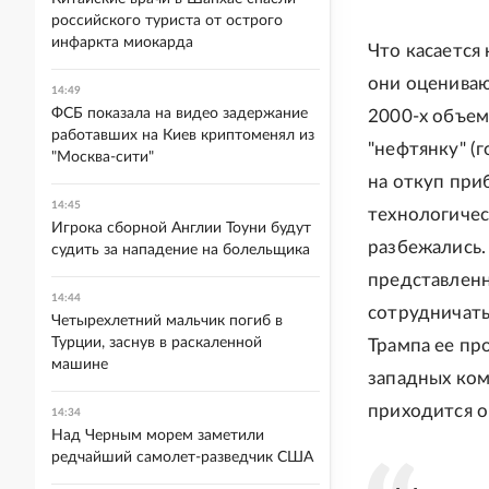
российского туриста от острого
инфаркта миокарда
Что касается
они оцениваю
14:49
ФСБ показала на видео задержание
2000-х объем
работавших на Киев криптоменял из
"нефтянку" (
"Москва-сити"
на откуп при
14:45
технологичес
Игрока сборной Англии Тоуни будут
разбежались.
судить за нападение на болельщика
представленн
14:44
сотрудничать
Четырехлетний мальчик погиб в
Турции, заснув в раскаленной
Трампа ее пр
машине
западных ком
приходится о
14:34
Над Черным морем заметили
редчайший самолет-разведчик США