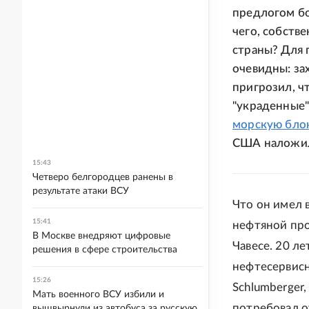
предлогом бо
чего, собств
страны? Для 
очевидны: за
пригрозил, ч
"украденные
морскую бло
США наложил
15:43
Четверо белгородцев ранены в
результате атаки ВСУ
Что он имел 
15:41
нефтяной про
В Москве внедряют цифровые
Чавесе. 20 л
решения в сфере строительства
нефтесервисны
15:26
Schlumberger,
Мать военного ВСУ избили и
потребовал о
вышвырнули из автобуса за русскую