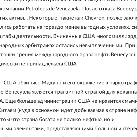
компании Petróleos de Venezuela. После отказа Венесуэ
 их активы. Некоторые, такие как Chevron, позже зак
ались работать на гораздо менее выгодных условиях, с
сштабы деятельности. Вчиненные США многомиллиар
народных арбитражах остались невыплаченными. При 
с точки зрения международного права нефть Венесуэл
дически не принадлежала США.
 США обвиняет Мадуро и его окружение в наркотраф
то Венесуэла является транзитной страной для кокаина
А. Еще больше администрации США не нравится смыч
Китаем (куда в основном идет добываемая в стране неф
том что страна богата не только нефтью, но и
ными элементами, представляющими большой интере