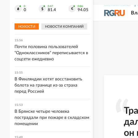
СВЕЖИЙ НОМЕР
Р
0
0.47
0.86
16:02
0
81.4
94.05
Вл
Политолог Никсон: Ситуация с
"пушечным мясом" для ВСУ
достигла критической точки
НОВОСТИ
НОВОСТИ КОМПАНИЙ
15:56
Почти половина пользователей
"Одноклассников" переписывается в
соцсети ежедневно
15:55
В Финляндии хотят восстановить
болота на границе из-за страха
перед Россией
15:53
Тра
В Брянске четыре человека
пострадали при пожаре в складском
дал
помещении
он 
15:49