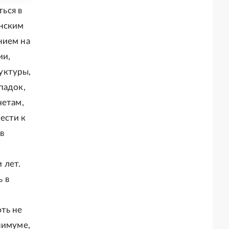
ься в
анским
нием на
ии,
уктуры,
падок,
четам,
ести к
в
 лет.
ь в
ть не
нимуме,