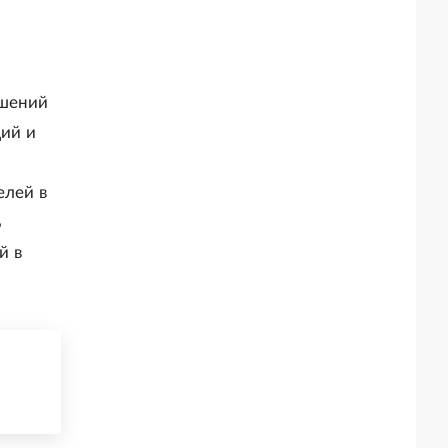
ушений
ций и
елей в
%
й в