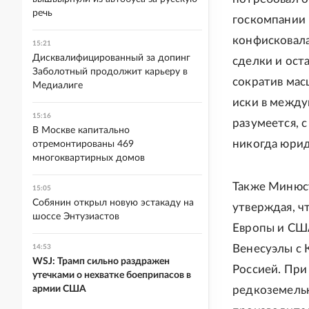
речь
госкомпании 
конфисковала
15:21
Дисквалифицированный за допинг
сделки и ост
Заболотный продолжит карьеру в
сократив ма
Медиалиге
иски в между
15:16
разумеется, 
В Москве капитально
никогда юри
отремонтированы 469
многоквартирных домов
Также Минюст
15:05
Собянин открыл новую эстакаду на
утверждая, ч
шоссе Энтузиастов
Европы и СШ
Венесуэлы с 
14:53
WSJ: Трамп сильно раздражен
Россией. При 
утечками о нехватке боеприпасов в
армии США
редкоземель