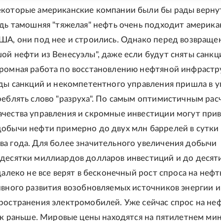
которые американские компании были бы рады вернут
едь тамошняя "тяжелая" нефть очень подходит америк
ША, они под нее и строились. Однако перед возвраще
ой нефти из Венесуэлы", даже если будут сняты санкц
ромная работа по восстановлению нефтяной инфрастр
оды санкций и некомпетентного управления пришла в у
реблять слово "разруха". По самым оптимистичным рас
чества управления и скромные инвестиции могут прив
обычи нефти примерно до двух млн баррелей в сутки 
а года. Для более значительного увеличения добычи
десятки миллиардов долларов инвестиций и до десяти
далеко не все верят в бесконечный рост спроса на нефт
ивного развития возобновляемых источников энергии и
ространения электромобилей. Уже сейчас спрос на неф
как раньше. Мировые цены находятся на пятилетнем ми