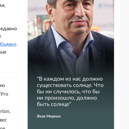
ли,
недавно
т
бъявил
рые
"
В каждом из нас должно
существовать солнце. Что
ию
бы ни случилось, что бы
 Уго
ни произошло, должно
быть солнце
"
rton,
Яков Миркин
авес
тов