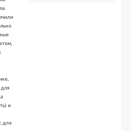
ла
лючили
ильно
дные
этом,
ы
ике,
 для
ка
ть) и
с для