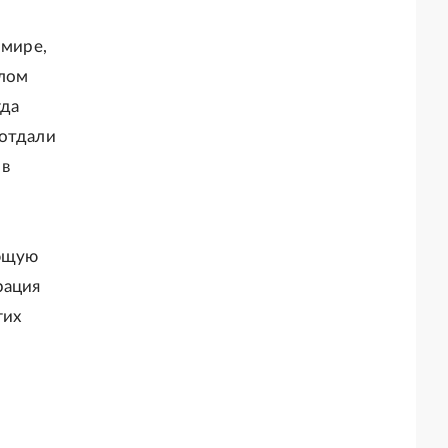
 мире,
алом
гда
 отдали
 в
яющую
рация
гих