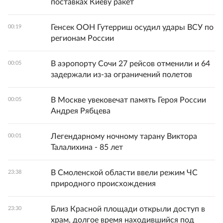
поставках Киеву ракет
Генсек ООН Гутерриш осудил удары ВСУ по
00:19
регионам России
В аэропорту Сочи 27 рейсов отменили и 64
00:05
задержали из-за ограничений полетов
В Москве увековечат память Героя России
00:05
Андрея Рябцева
Легендарному ночному тарану Виктора
00:01
Талалихина - 85 лет
В Смоленской области ввели режим ЧС
23:38
природного происхождения
Близ Красной площади открыли доступ в
23:30
храм, долгое время находившийся под