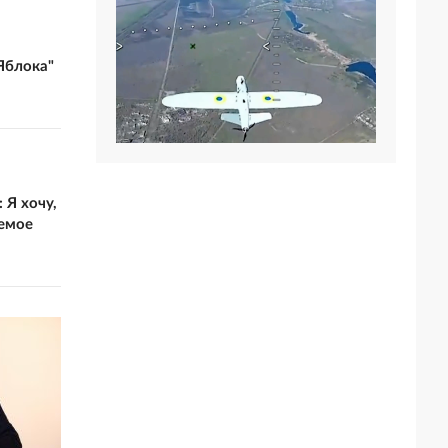
Яблока"
 Я хочу,
емое