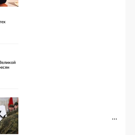
тех
 Великой
ресян