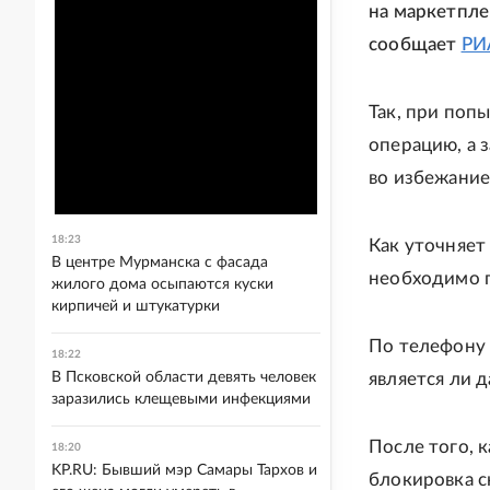
на маркетпле
сообщает
РИ
Так, при поп
операцию, а 
во избежание
18:23
Как уточняет 
В центре Мурманска с фасада
необходимо п
жилого дома осыпаются куски
кирпичей и штукатурки
По телефону 
18:22
В Псковской области девять человек
является ли 
заразились клещевыми инфекциями
После того, 
18:20
KP.RU: Бывший мэр Самары Тархов и
блокировка с