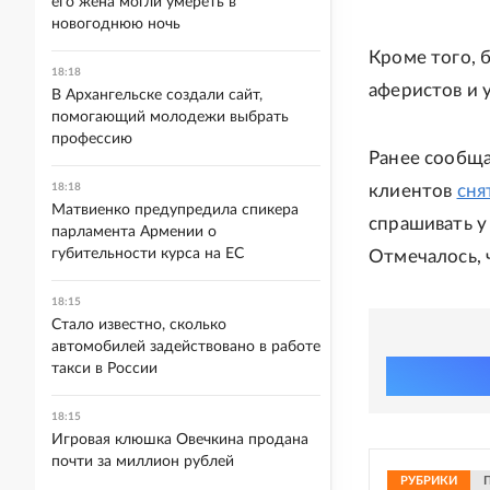
его жена могли умереть в
новогоднюю ночь
Кроме того, 
18:18
аферистов и у
В Архангельске создали сайт,
помогающий молодежи выбрать
профессию
Ранее сообща
18:18
клиентов
сня
Матвиенко предупредила спикера
спрашивать у
парламента Армении о
губительности курса на ЕС
Отмечалось, 
18:15
Стало известно, сколько
автомобилей задействовано в работе
такси в России
18:15
Игровая клюшка Овечкина продана
почти за миллион рублей
РУБРИКИ