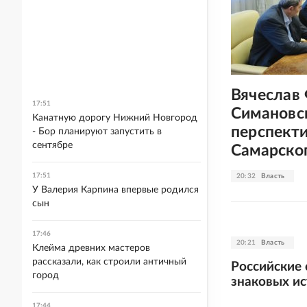
Вячеслав
17:51
Симановс
Канатную дорогу Нижний Новгород
перспекти
- Бор планируют запустить в
сентябре
Самарско
17:51
20:32
Власть
У Валерия Карпина впервые родился
сын
17:46
20:21
Власть
Клейма древних мастеров
рассказали, как строили античный
Российские
город
знаковых ис
17:44