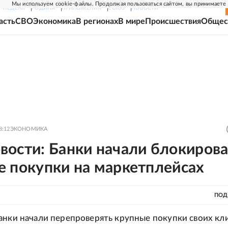
Мы используем cookie-файлы. Продолжая пользоваться сайтом, вы принимаете
Г-НЕДЕЛЯ
РОДИНА
ПРИЛОЖЕНИЯ
СОЮЗ
НОВОСТИ
асть
СВО
Экономика
В регионах
В мире
Происшествия
Общес
8:12
ЭКОНОМИКА
вости: Банки начали блокирова
е покупки на маркетплейсах
ПОД
анки начали перепроверять крупные покупки своих кл