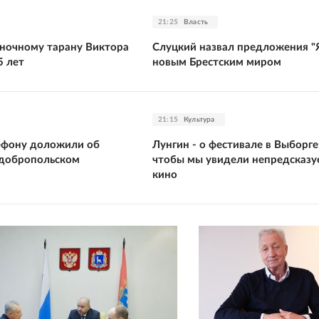
21:25
Власть
ночному тарану Виктора
Слуцкий назвал предложения "
5 лет
новым Брестским миром
21:15
Культура
ефону доложили об
Лунгин - о фестивале в Выборге:
 добропольском
чтобы мы увидели непредсказу
кино