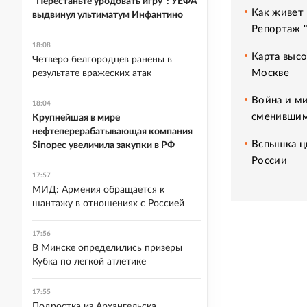
"Перестаньте уродовать игру": УЕФА
Как живет 
выдвинул ультиматум Инфантино
Репортаж 
18:08
Карта высо
Четверо белгородцев ранены в
Москве
результате вражеских атак
Война и ми
18:04
сменившим
Крупнейшая в мире
нефтеперерабатывающая компания
Вспышка ци
Sinopec увеличила закупки в РФ
России
17:57
МИД: Армения обращается к
шантажу в отношениях с Россией
17:56
В Минске определились призеры
Кубка по легкой атлетике
17:55
Подростка из Архангельска