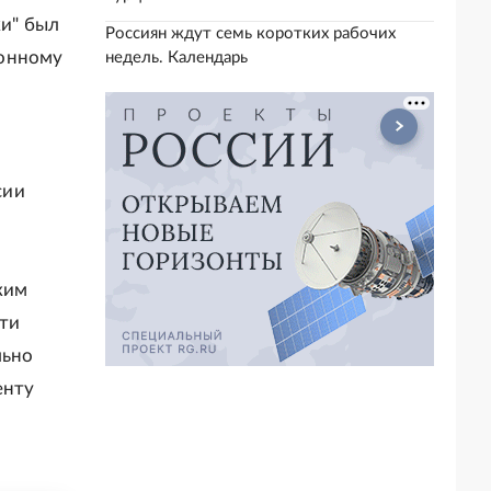
ки" был
Россиян ждут семь коротких рабочих
конному
недель. Календарь
сии
ким
Эти
льно
енту