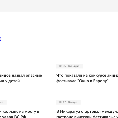
2
10:55
Культура
видов назвал опасные
Что показали на конкурсе аним
ии у детей
фестивале "Окно в Европу"
ие
10:47
В мире
 коллапс на мосту в
В Никарагуа стартовал между
 удара ВС РФ
гастрономический фестиваль с 