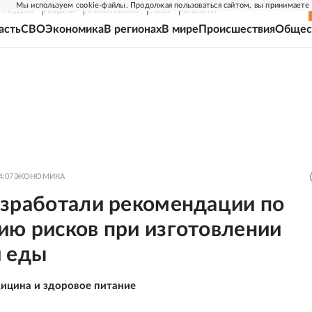
Мы используем cookie-файлы. Продолжая пользоваться сайтом, вы принимаете
Г-НЕДЕЛЯ
РОДИНА
ПРИЛОЖЕНИЯ
СОЮЗ
НОВОСТИ
асть
СВО
Экономика
В регионах
В мире
Происшествия
Общес
4:07
ЭКОНОМИКА
азработали рекомендации по
ию рисков при изготовлении
й еды
ицина и здоровое питание