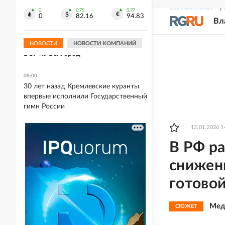
телами хозяев
СВЕЖИЙ НОМЕР
Р
0
0.75
0.77
0
82.16
94.83
Вл
08:17
Административное здание, МКД и
соцобъект повреждены из-за атаки
НОВОСТИ
НОВОСТИ КОМПАНИЙ
ВСУ на Белгород
08:00
30 лет назад Кремлевские куранты
впервые исполнили Государственный
гимн России
12.01.2026 1
В РФ р
снижен
готово
Мед
СЮЖЕТ