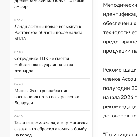
древнеримский корабль с сотнями
Методически
амфор
идентификаци
07:19
обеспечению 
Ландшафтный пожар вспыхнул в
технологичес
Ростовской области после налета
БПЛА
предотвращен
продукции на
07:00
Сотрудники ТЦК не смогли
мобилизовать украинца из-за
Рекомендации
леопарда
членов Ассоц
06:40
полугодии 202
Минск: Электроснабжение
восстановлено во всех регионах
начала 2026 
Беларуси
рекомендации
договоров по
06:10
Такаити промолчала, а мэр Нагасаки
сказал, кто сбросил атомную бомбу
"По инициати
на город