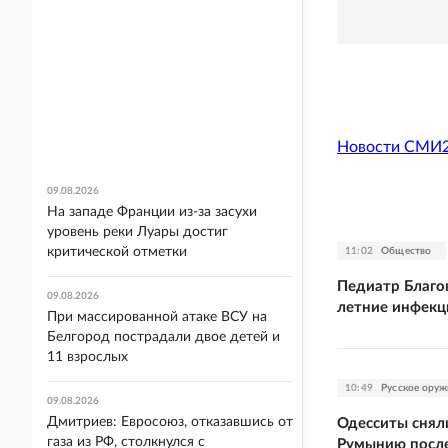
Новости СМИ
09.08.2026
На западе Франции из-за засухи
уровень реки Луары достиг
критической отметки
11:02
Общество
Педиатр Благо
09.08.2026
летние инфекц
При массированной атаке ВСУ на
Белгород пострадали двое детей и
11 взрослых
10:49
Русское оруж
09.08.2026
Дмитриев: Евросоюз, отказавшись от
Одесситы сняли
газа из РФ, столкнулся с
Румынию после