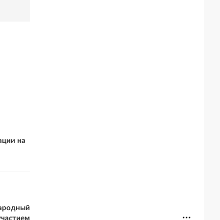
ации на
народный
участием