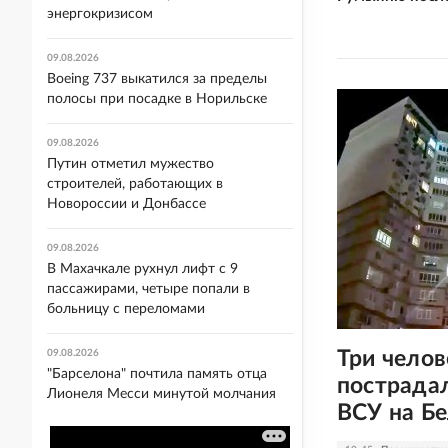
энергокризисом
09.08.2026
Boeing 737 выкатился за пределы
полосы при посадке в Норильске
09.08.2026
Путин отметил мужество
строителей, работающих в
Новороссии и Донбассе
09.08.2026
В Махачкале рухнул лифт с 9
пассажирами, четыре попали в
больницу с переломами
Три челов
09.08.2026
"Барселона" почтила память отца
пострадал
Лионеля Месси минутой молчания
ВСУ на Б