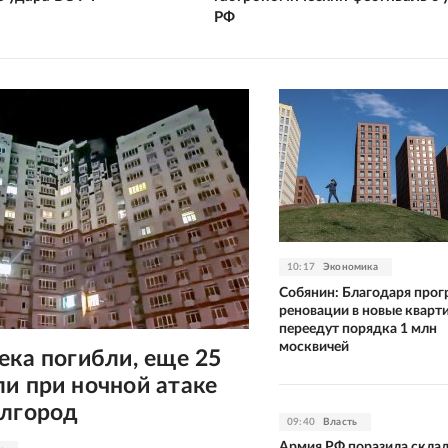
РФ
10:17
Экономика
Собянин: Благодаря про
реновации в новые кварт
переедут порядка 1 млн
москвичей
ека погибли, еще 25
и при ночной атаке
елгород
09:40
Власть
Армия РФ поразила скла