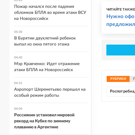
05:43
Пожар начался после падения
ЧИТАЙТЕ ТАКЖ
обломков БПЛА во время атаки ВСУ
Нужно офор
на Новороссийск
предложил
05:30
В Бурятии двухлетний ребенок
выпал из окна пятого этажа
04:40
Мэр Кравченко: Идет отражение
атаки БПЛА на Новороссийск
РУБРИКИ
04:31
Аэропорт Шереметьево перешел на
Роспотребна
особый режим работы
04:04
Россиянин установил мировой
рекорд на Кубке по зимнему
плаванию в Аргентине