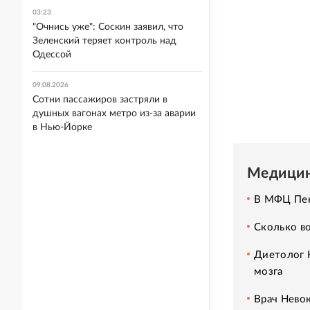
03:23
"Очнись уже": Соскин заявил, что
Зеленский теряет контроль над
Одессой
09.08.2026
Сотни пассажиров застряли в
душных вагонах метро из-за аварии
в Нью-Йорке
Медицин
В МФЦ Пенз
Сколько во
Диетолог 
мозга
Врач Нево