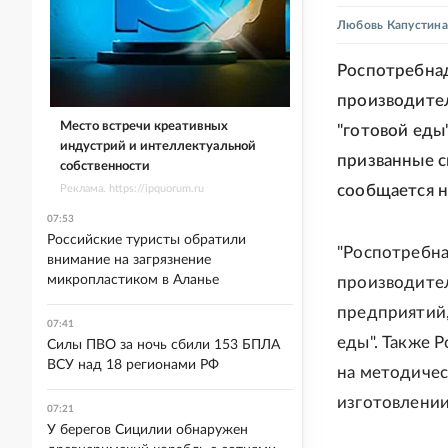
Любовь Капустина
Роспотребнад
производител
Место встречи креативных
"готовой еды
индустрий и интеллектуальной
призванные с
собственности
сообщается н
Реклама. https://ipquorum.ru
07:53
Российские туристы обратили
"Роспотребна
внимание на загрязнение
микропластиком в Аланье
производител
предприятий,
07:41
еды". Также 
Силы ПВО за ночь сбили 153 БПЛА
ВСУ над 18 регионами РФ
на методичес
изготовлении 
07:21
У берегов Сицилии обнаружен