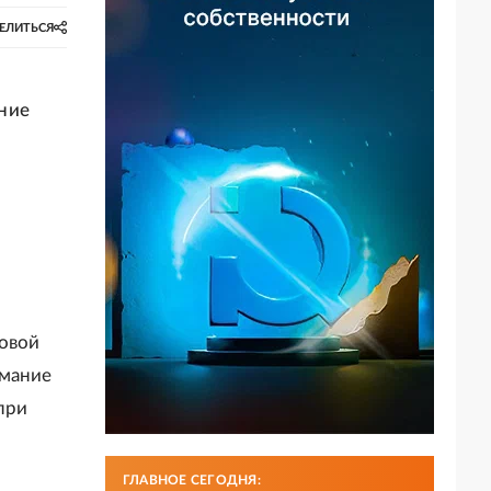
ЕЛИТЬСЯ
ние
м
товой
имание
при
ГЛАВНОЕ СЕГОДНЯ: