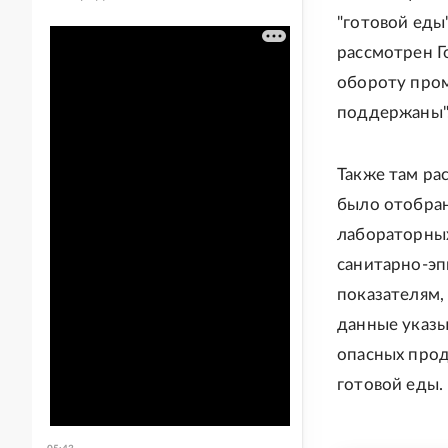
"готовой еды
рассмотрен Г
обороту про
поддержаны",
Также там рас
было отобран
лабораторных
санитарно‑э
показателям,
данные указы
опасных прод
готовой еды.