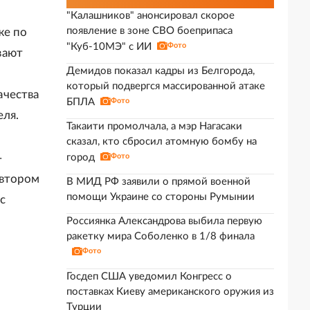
"Калашников" анонсировал скорое
появление в зоне СВО боеприпаса
же по
"Куб-10МЭ" с ИИ
Фото
вают
Демидов показал кадры из Белгорода,
а
который подвергся массированной атаке
ачества
БПЛА
Фото
еля.
Такаити промолчала, а мэр Нагасаки
сказал, кто сбросил атомную бомбу на
-
город
Фото
 втором
В МИД РФ заявили о прямой военной
помощи Украине со стороны Румынии
с
Россиянка Александрова выбила первую
ракетку мира Соболенко в 1/8 финала
и
Фото
Госдеп США уведомил Конгресс о
поставках Киеву американского оружия из
Турции