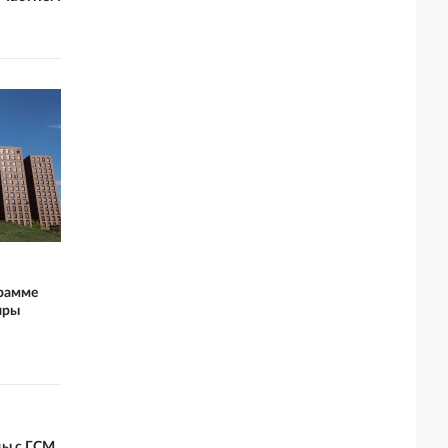
грамме
иры
ды с ГСМ