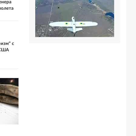
енера
молета
изм" с
 США