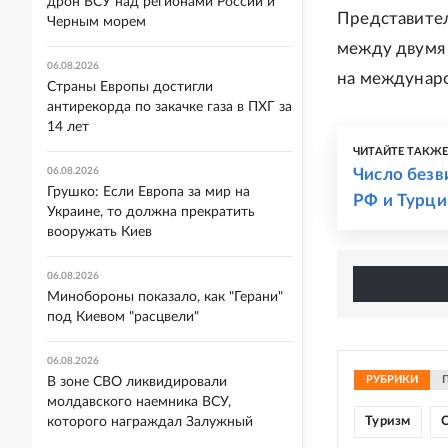
дрон ВСУ над регионами России и
Представител
Черным морем
между двумя 
06.08.2026
на междунар
Страны Европы достигли
антирекорда по закачке газа в ПХГ за
14 лет
ЧИТАЙТЕ ТАКЖ
06.08.2026
Число безв
Грушко: Если Европа за мир на
РФ и Турци
Украине, то должна прекратить
вооружать Киев
06.08.2026
Минобороны показало, как "Герани"
под Киевом "расцвели"
06.08.2026
РУБРИКИ
В зоне СВО ликвидировали
молдавского наемника ВСУ,
которого награждал Залужный
Туризм
С