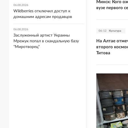
Минск: Кого о
06.08.2026
вузе первого с
Wildberries отключил доступ к
домашним адресам продавцов
06.08.2026
06:12
Культура
Заслуженный артист Украины
На Алтае отме
Мрежук попал в скандальную базу
второго космо
"Миротворец"
Титова