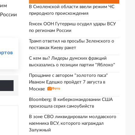
жим
В Смоленской области ввели режим ЧС
природного происхождения
 России
Генсек ООН Гутерриш осудил удары ВСУ
по регионам России
Трамп ответил на просьбы Зеленского о
поставках Киеву ракет
ортов
С кем вы? Лидеры думских фракций
высказались о позиции партии "Яблоко"
Прощание с автором "золотого паса"
Иваном Едешко пройдет 7 августа в
Москве
Фото
Bloomberg: В киберкомандовании США
произошла серия самоубийств
В зоне СВО ликвидировали молдавского
наемника ВСУ, которого награждал
Залужный