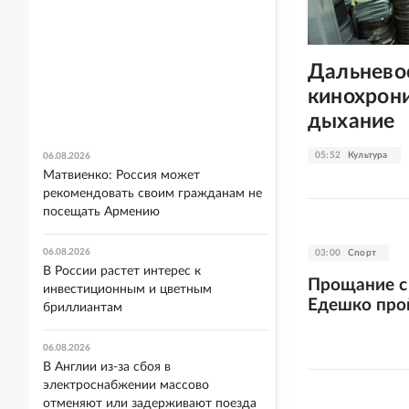
Дальнево
кинохрони
дыхание
05:52
Культура
06.08.2026
Матвиенко: Россия может
рекомендовать своим гражданам не
посещать Армению
06.08.2026
03:00
Спорт
В России растет интерес к
Прощание с
инвестиционным и цветным
Едешко прой
бриллиантам
06.08.2026
В Англии из-за сбоя в
электроснабжении массово
отменяют или задерживают поезда