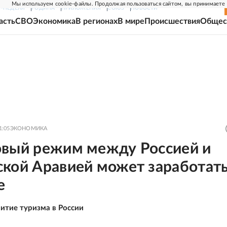
Мы используем cookie-файлы. Продолжая пользоваться сайтом, вы принимаете
Г-НЕДЕЛЯ
РОДИНА
ПРИЛОЖЕНИЯ
СОЮЗ
НОВОСТИ
асть
СВО
Экономика
В регионах
В мире
Происшествия
Общес
1:05
ЭКОНОМИКА
овый режим между Россией и
кой Аравией может заработать
е
витие туризма в России