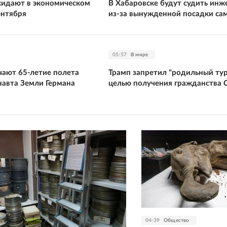
жидают в экономическом
В Хабаровске будут судить инж
ентября
из-за вынужденной посадки са
05:57
В мире
чают 65-летие полета
Трамп запретил "родильный тур
навта Земли Германа
целью получения гражданства
04:39
Общество