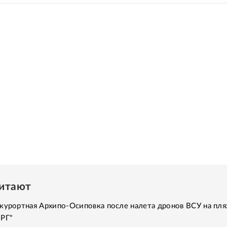
читают
курортная Архипо-Осиповка после налета дронов ВСУ на пля
"РГ"