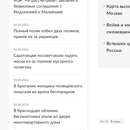
МЭР: РФ рассчитывает заключить
Карта высо
безвизовые соглашения с
Индонезией и Малайзией
Москве
Война и ми
06.08.2026
Пьяный поляк избил двух поляков,
сменившим
приняв их за украинцев
Вспышка ци
06.08.2026
России
Саратовцам посоветовали надеть
маски из-за горения мусорного
полигона
06.08.2026
В Британии женщину-полицейского
покусали во время беспорядков
06.08.2026
В Краснодаре обломки
беспилотника упали во дворе
06:33
В мире
многоквартирного дома