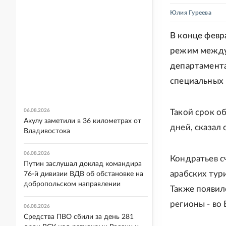
Юлия Гуреева
В конце февр
режим между 
департамента
специальных
06.08.2026
Такой срок о
Акулу заметили в 36 километрах от
дней, сказал 
Владивостока
06.08.2026
Кондратьев с
Путин заслушал доклад командира
арабских тури
76-й дивизии ВДВ об обстановке на
добропольском направлении
Также появил
регионы - во
06.08.2026
Средства ПВО сбили за день 281