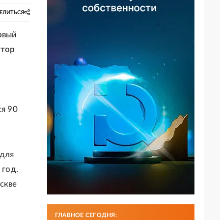
ЕЛИТЬСЯ
овый
ктор
ся 90
 для
 год.
скве
ГЛАВНОЕ СЕГОДНЯ: