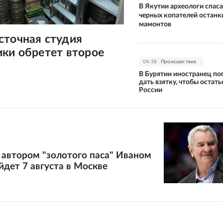
В Якутии археологи спас
черных копателей останк
мамонтов
сточная студия
ки обретет второе
04:38
Происшествия
В Бурятии иностранец по
дать взятку, чтобы остать
России
 автором "золотого паса" Иваном
дет 7 августа в Москве