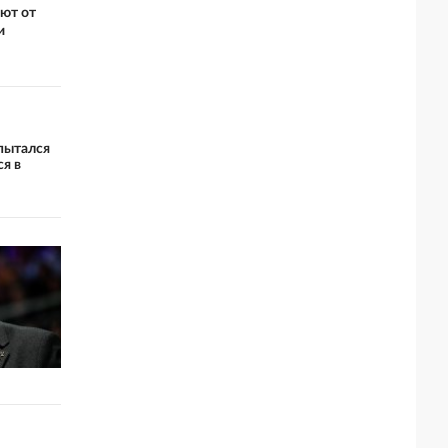
ают от
и
пытался
ся в