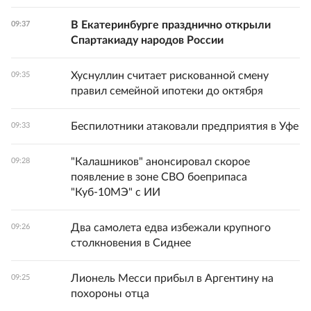
В Екатеринбурге празднично открыли
09:37
Спартакиаду народов России
Хуснуллин считает рискованной смену
09:35
правил семейной ипотеки до октября
Беспилотники атаковали предприятия в Уфе
09:33
"Калашников" анонсировал скорое
09:28
появление в зоне СВО боеприпаса
"Куб-10МЭ" с ИИ
Два самолета едва избежали крупного
09:26
столкновения в Сиднее
Лионель Месси прибыл в Аргентину на
09:25
похороны отца