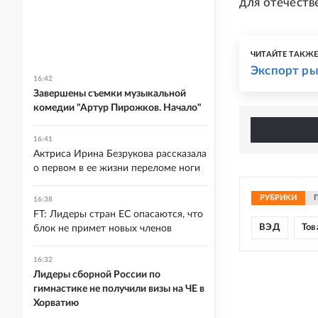
для отечеств
ЧИТАЙТЕ ТАКЖ
Экспорт ры
16:42
Завершены съемки музыкальной
комедии "Артур Пирожков. Начало"
16:41
Актриса Ирина Безрукова рассказала
о первом в ее жизни переломе ноги
РУБРИКИ
16:38
FT: Лидеры стран ЕС опасаются, что
ВЭД
Тов
блок не примет новых членов
16:32
Лидеры сборной России по
гимнастике не получили визы на ЧЕ в
Хорватию