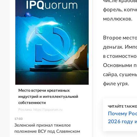
числе крабов
форель, копч
моллюсков.
Второе место
деньгах. Имп
в стоимостн
Основными по
сайра, сушен
филе угря.
Место встречи креативных
индустрий и интеллектуальной
собственности
ЧИТАЙТЕ ТАКЖ
Реклама. https://ipquorum.ru
Почему Рос
17:03
2026 году 
Зеленский признал тяжелое
положение ВСУ под Славянском