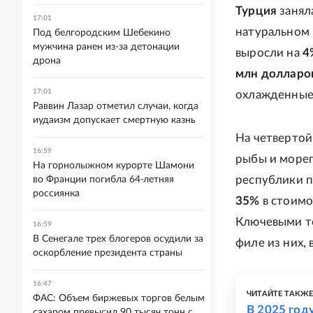
Турция
занял
17:01
натуральном
Под белгородским Шебекино
мужчина ранен из-за детонации
выросли на
4
дрона
млн долларо
17:01
охлажденные 
Раввин Лазар отметил случаи, когда
иудаизм допускает смертную казнь
На четвертой
16:59
рыбы и море
На горнолыжном курорте Шамони
республики п
во Франции погибла 64-летняя
россиянка
35%
в стоимо
Ключевыми то
16:59
В Сенегале трех блогеров осудили за
филе из них,
оскорбление президента страны
16:47
ЧИТАЙТЕ ТАКЖ
ФАС: Объем биржевых торгов белым
В 2025 год
сахаром превысил 90 тысяч тонн с