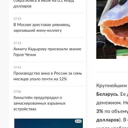
сократились в июле на 0,1 млрд
долларов
17:15
В Москве арестован ревнивец,
зарезавший жену-коллегу
17:12
Ахмату Кадырову присвоили звание
Героя Чечни
17:12
Производство вина в России за семь
месяцев упало почти на 12%
Крупнейшим 
17:06
Беларусь
. Ее
Хинштейн предупредил о
денежном. Не
замаскированных взрывных
устройствах
3%
по объему
долларов
). 