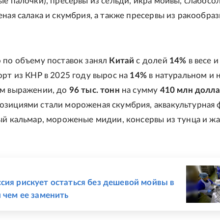
ые палочки), пресервы из сельди, икра мойвы, слабосо
еная салака и скумбрия, а также пресервы из ракообраз
 по объему поставок занял
Китай
с долей
14%
в весе 
орт из КНР в 2025 году вырос на
14%
в натуральном и 
ом выражении, до
96 тыс. тонн
на сумму
410 млн долл
зициями стали мороженая скумбрия, аквакультурная 
ый кальмар, мороженые мидии, консервы из тунца и ж
Е
сия рискует остаться без дешевой мойвы в
и чем ее заменить