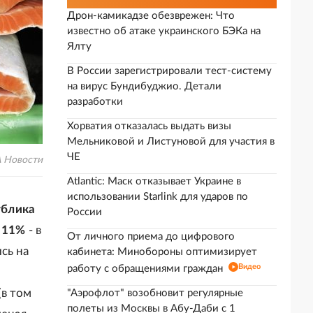
Дрон-камикадзе обезврежен: Что
известно об атаке украинского БЭКа на
Ялту
В России зарегистрировали тест-систему
на вирус Бундибуджио. Детали
разработки
Хорватия отказалась выдать визы
Мельниковой и Листуновой для участия в
ЧЕ
 Новости
Atlantic: Маск отказывает Украине в
использовании Starlink для ударов по
ублика
России
и
11%
- в
От личного приема до цифрового
сь на
кабинета: Минобороны оптимизирует
Видео
работу с обращениями граждан
(в том
"Аэрофлот" возобновит регулярные
полеты из Москвы в Абу-Даби с 1