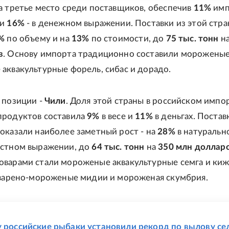
а третье место среди поставщиков, обеспечив
11%
имп
 и
16%
- в денежном выражении. Поставки из этой стр
%
по объему и на
13%
по стоимости, до
75 тыс. тонн
н
в
. Основу импорта традиционно составили мороженые
аквакультурные форель, сибас и дорадо.
 позиции -
Чили
. Доля этой страны в российском импо
продуктов составила
9%
в весе и
11%
в деньгах. Постав
оказали наиболее заметный рост - на
28%
в натуральн
стном выражении, до
64 тыс. тонн
на
350 млн доллар
варами стали мороженые аквакультурные семга и киж
 варено-мороженые мидии и мороженая скумбрия.
Е
у российские рыбаки установили рекорд по вылову се