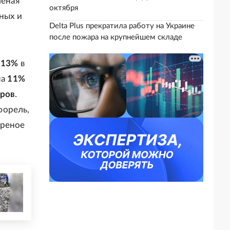
леная
октября
ных и
Delta Plus прекратила работу на Украине
после пожара на крупнейшем складе
и
13%
в
на
11%
аров
.
форель,
ареное