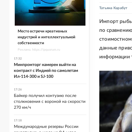
Татьяна Карабут
Импорт рыбы 
по сравнению
Место встречи креативных
индустрий и интеллектуальной
стоимостном,
собственности
данные приво
Реклама. https://ipquorum.ru
информации 
17:32
Минпромторг намерен выйти на
контракт с Индией по самолетам
Ил-114-300 и SJ-100
17:26
Байкер получил контузию после
столкновения с вороной на скорости
270 км/ч
17:18
Международные резервы России