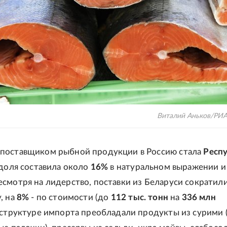
Виталий Аньков/РИА
поставщиком рыбной продукции в Россию стала
Респ
 доля составила около
16%
в натуральном выражении 
смотря на лидерство, поставки из Беларуси сократили
, на
8%
- по стоимости (до
112 тыс. тонн
на
336 млн
В структуре импорта преобладали продукты из сурими 