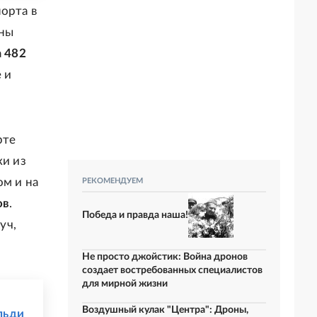
орта в
аны
а
482
 и
рте
ки из
ом и на
РЕКОМЕНДУЕМ
ов
.
Победа и правда наша!
уч,
Не просто джойстик: Война дронов
создает востребованных специалистов
для мирной жизни
Воздушный кулак "Центра": Дроны,
льди