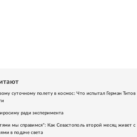
читают
вому суточному полету в космос: Что испытал Герман Титов 
ти
Хиросиму ради эксперимента
тями мы справимся": Как Севастополь второй месяц живет с
ями в подаче света