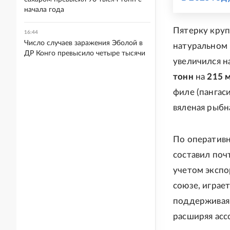
начала года
Пятерку кру
16:44
Число случаев заражения Эболой в
натуральном
ДР Конго превысило четыре тысячи
увеличился н
тонн
на
215 
филе (пангаси
вяленая рыбн
По оперативн
составил по
учетом экспо
союзе, играе
поддерживая 
расширяя асс