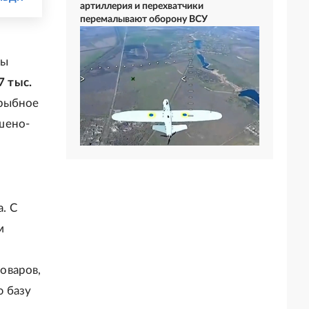
артиллерия и перехватчики
перемалывают оборону ВСУ
ны
7 тыс.
 рыбное
ушено-
. С
м
оваров,
ю базу