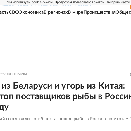
Мы используем cookie-файлы. Продолжая пользоваться сайтом, вы принимаете
Г-НЕДЕЛЯ
РОДИНА
ПРИЛОЖЕНИЯ
СОЮЗ
НОВОСТИ
асть
СВО
Экономика
В регионах
В мире
Происшествия
Общес
6:27
ЭКОНОМИКА
из Беларуси и угорь из Китая:
топ поставщиков рыбы в Росси
ду
тай возглавили топ-5 поставщиков рыбы в Россию по итогам