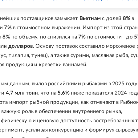
пнейших поставщиков замыкает
Вьетнам
с долей
8%
в
 и
7%
в стоимостном выражении. Импорт из этой стра
а
8%
по объему, но снизился на
7%
по стоимости - до
5
млн долларов
. Основу поставок составило мороженое
ус, тилапия, тунец), а также сурими, масляная рыба, с
ая продукция и креветки ваннамей.
ым данным, вылов российскими рыбаками в 2025 году
чти
4,7 млн тонн
, что на
5,6%
ниже показателя 2024 года
рта импорт рыбной продукции, как отмечают в Рыбно
т важную роль в обеспечении внутреннего рынка,
физическую и ценовую доступность востребованных т
ортимент, усиливая конкуренцию и формируя сырьеву